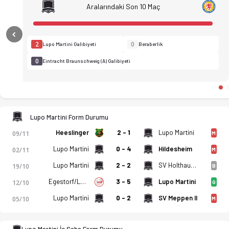
Aralarındaki Son 10 Maç
Previous
2
0
Lupo Martini Galibiyeti
Beraberlik
0
Eintracht Braunschweig (A) Galibiyeti
Lupo Martini Form Durumu
USI Lupo Martini Wolfsburg - Eintracht Braunschweig (A) 1-1 b
Heeslinger
2 - 1
Lupo Martini
09/11
M
Lupo Martini
0 - 4
Hildesheim
02/11
M
Lupo Martini
2 - 2
SV Holthausen-Biene
19/10
B
Egestorf/Langreder
3 - 5
Lupo Martini
12/10
G
Lupo Martini
0 - 2
SV Meppen II
05/10
M