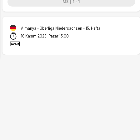
MS | 1 - 1
ext
Almanya - Oberliga Niedersachsen - 15. Hafta
16 Kasım 2025, Pazar 13:00
oranları Ofsayt'ta. (16.11.2025)