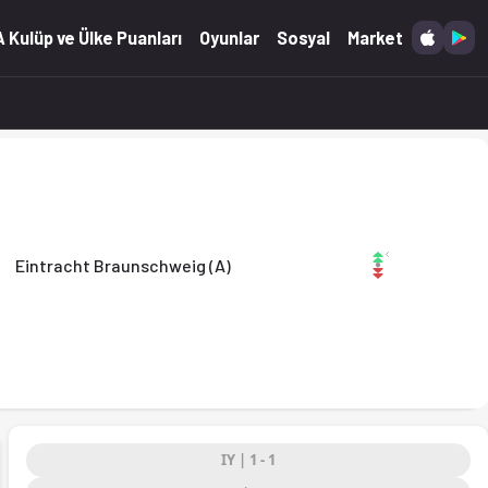
oranları Ofsayt'ta. (16.11.2025)
 Kulüp ve Ülke Puanları
Oyunlar
Sosyal
Market
schweig (A)
Eintracht Braunschweig (A)
IY | 1 - 1