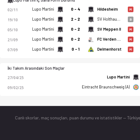
Lupo Martini İç Saha Form Durumu
Lupo Martini
0 - 4
Hildesheim
02/11
M
Lupo Martini
2 - 2
SV Holthausen-Biene
19/10
B
Lupo Martini
0 - 2
SV Meppen II
05/10
M
Lupo Martini
0 - 2
FC Verden 04
21/09
M
Lupo Martini
0 - 1
Delmenhorst
07/09
M
İki Takım Arasındaki Son Maçlar
Lupo Martini
27/04/25
Eintracht Braunschweig (A)
09/02/25
Canlı skorlar
, maç sonuçları, puan durumu ve istatistikler — Türkiye