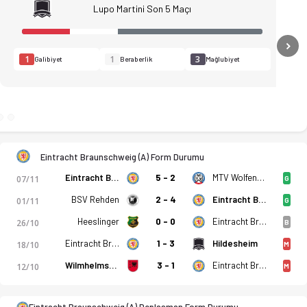
Lupo Martini Son 5 Maçı
N
1
1
3
Galibiyet
Beraberlik
Mağlubiyet
Eintracht Braunschweig (A) Form Durumu
itti. Gol anları, kadro, istatistikler, puan durumu ve iddaa 
Eintracht Braunschweig (A)
5 - 2
MTV Wolfenbuttel
07/11
G
BSV Rehden
2 - 4
Eintracht Braunschweig (A)
01/11
G
Heeslinger
0 - 0
Eintracht Braunschweig (A)
26/10
B
Eintracht Braunschweig (A)
1 - 3
Hildesheim
18/10
M
Wilmhelmshaven
3 - 1
Eintracht Braunschweig (A)
12/10
M