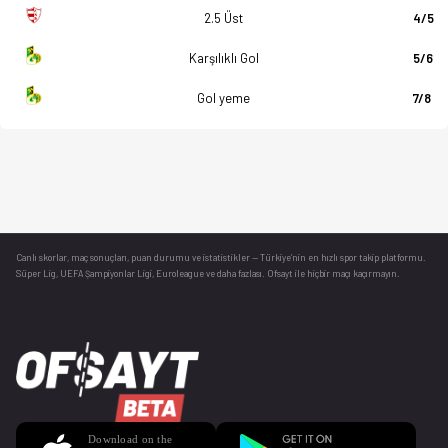
2.5 Üst
4/5
Karşılıklı Gol
5/6
Gol yeme
7/8
Canlı skorlar
, maç sonuçları, puan durumu ve istatistikler — Türkiye’nin en hızlı spor takip platformu.
Süper Lig, UEFA Şampiyonlar Ligi, Euroleague ve daha fazlası. Ofsayt ile hiçbir maçı kaçırmayın.