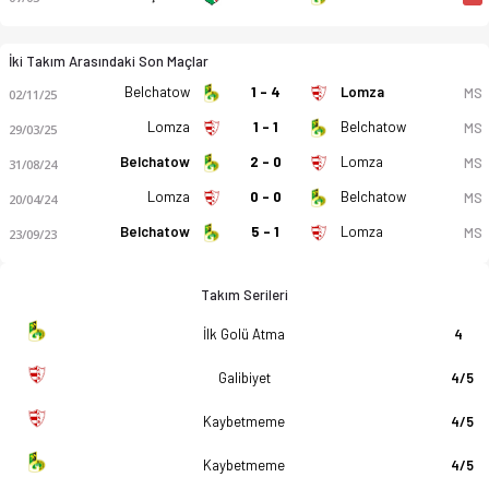
İki Takım Arasındaki Son Maçlar
Belchatow
1 - 4
Lomza
MS
02/11/25
Lomza
1 - 1
Belchatow
MS
29/03/25
Belchatow
2 - 0
Lomza
MS
31/08/24
Lomza
0 - 0
Belchatow
MS
20/04/24
Belchatow
5 - 1
Lomza
MS
23/09/23
Takım Serileri
İlk Golü Atma
4
Galibiyet
4/5
Kaybetmeme
4/5
Kaybetmeme
4/5