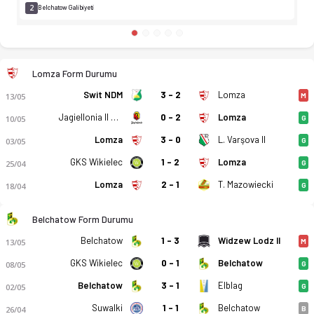
2
Belchatow Galibiyeti
Lomza Form Durumu
Swit NDM
3 - 2
Lomza
13/05
M
Jagiellonia II Bialystok
0 - 2
Lomza
10/05
G
Lomza
3 - 0
L. Varşova II
03/05
G
GKS Wikielec
1 - 2
Lomza
25/04
G
Lomza
2 - 1
T. Mazowiecki
18/04
G
Belchatow Form Durumu
Belchatow
1 - 3
Widzew Lodz II
13/05
M
GKS Wikielec
0 - 1
Belchatow
08/05
G
Belchatow
3 - 1
Elblag
02/05
G
Suwalki
1 - 1
Belchatow
26/04
B