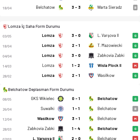
Belchatow
3 - 3
Warta Sieradz
18/04
B
Lomza İç Saha Form Durumu
Lomza
3 - 0
L. Varşova II
03/05
G
Lomza
2 - 1
T. Mazowiecki
18/04
G
LKS Lomza - GKS Belchatow 5-0 bitti. Gol anları, kadro, istat
Lomza
3 - 0
Zabkovia Zabki
04/04
G
Lomza
1 - 2
Wisla Plock II
14/03
M
Lomza
2 - 1
Wasilkow
28/02
G
Belchatow Deplasman Form Durumu
GKS Wikielec
0 - 1
Belchatow
08/05
G
Suwalki
1 - 1
Belchatow
26/04
B
Wasilkow
3 - 1
Belchatow
12/04
M
Zabkovia Zabki
1 - 4
Belchatow
28/03
G
L. Varşova II
2 - 0
Belchatow
07/03
M