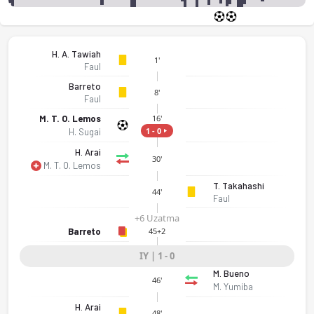
H. A. Tawiah
1'
Faul
Barreto
8'
Faul
M. T. O. Lemos
16'
1 - 0
H. Sugai
H. Arai
30'
M. T. O. Lemos
T. Takahashi
44'
Faul
+6 Uzatma
Barreto
45+2
IY | 1 - 0
M. Bueno
46'
M. Yumiba
H. Arai
48'