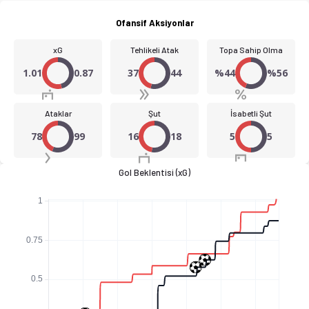
Ofansif Aksiyonlar
xG
Tehlikeli Atak
Topa Sahip Olma
1.01
0.87
37
44
%44
%56
Ataklar
Şut
İsabetli Şut
78
99
16
18
5
5
Gol Beklentisi (xG)