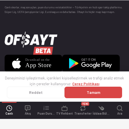
Canlı skorlar
, maç sonuçları, puan durumu ve istatistikler — Türkiye’nin en hızlı spor takip platformu.
Süper Lig, UEFA Şampiyonlar Ligi, Euroleague ve daha fazlası. Ofsayt ile hiçbir maçı kaçırmayın.
Deneyiminizi iyileştirmek, içerikleri kişiselleştirmek ve trafiği analiz etmek
için çerezler kullanıyoruz.
Çerez Politikası
Reddet
Tamam
© 2025 Ofsayt
Kullanım Koşulları
Gizlilik Politikası
Çerez Politikası
İletişim
Sıkça Sorulan Sorular
Künye
YENİ
Canlı
Akış
Puan Durumu
TV Rehberi
Transferler
İddaa Bülteni
Ara