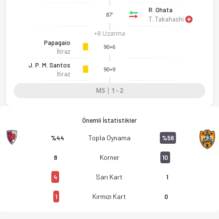
R. Ohata
87'
T. Takahashi
Kyoto Sanga FC - Shimizu S-Pulse 1-2 bitti. Gol anları, kadro,
+8 Uzatma
Papagaio
90+6
İtiraz
J. P. M. Santos
90+9
İtiraz
MS | 1 - 2
Önemli İstatistikler
Topla Oynama
%44
%56
Korner
8
10
Sarı Kart
4
1
Kırmızı Kart
1
0