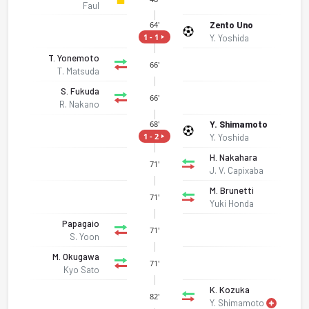
Faul
Zento Uno
64'
1 - 1
Y. Yoshida
T. Yonemoto
66'
T. Matsuda
S. Fukuda
66'
R. Nakano
Y. Shimamoto
68'
1 - 2
Y. Yoshida
H. Nakahara
71'
J. V. Capixaba
M. Brunetti
71'
Yuki Honda
Papagaio
71'
S. Yoon
M. Okugawa
71'
Kyo Sato
K. Kozuka
82'
Y. Shimamoto