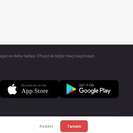
gue ve daha fazlası. Ofsayt ile hiçbir maçı kaçırmayın.
Sorular
Künye
Reddet
Tamam