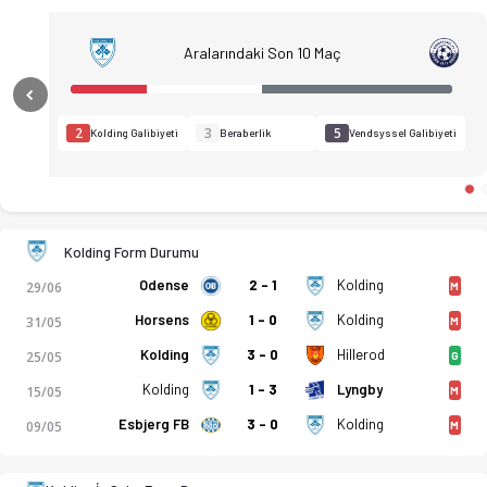
Aralarındaki Son 10 Maç
Previous
2
3
5
Kolding Galibiyeti
Beraberlik
Vendsyssel Galibiyeti
Kolding Form Durumu
Odense
2 - 1
Kolding
29/06
M
Horsens
1 - 0
Kolding
31/05
M
Kolding
3 - 0
Hillerod
25/05
G
Kolding
1 - 3
Lyngby
15/05
M
Kolding FC - Vendsyssel FF 1-0 bitti. Gol anları, kadro, istat
Esbjerg FB
3 - 0
Kolding
09/05
M