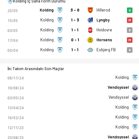
Kolding İç Saha Form Durumu
Kolding
3 - 0
Hillerod
25/05
G
Kolding
1 - 3
Lyngby
15/05
M
Kolding
1 - 1
Hvidovre
03/05
B
Kolding
0 - 1
Horsens
17/04
M
Kolding
1 - 1
Esbjerg FB
03/04
B
İki Takım Arasındaki Son Maçlar
Kolding
08/11/24
Vendsyssel
10/08/24
Vendsyssel
03/05/24
Kolding
13/04/24
Kolding
16/02/24
Kolding
12/11/23
Vendsyssel
23/08/23