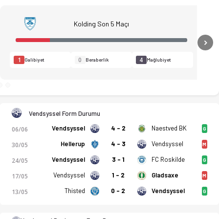
Kolding Son 5 Maçı
N
1
0
4
Galibiyet
Beraberlik
Mağlubiyet
Vendsyssel Form Durumu
Vendsyssel
4 - 2
Naestved BK
06/06
G
Hellerup
4 - 3
Vendsyssel
30/05
M
Vendsyssel
3 - 1
FC Roskilde
24/05
G
Vendsyssel
1 - 2
Gladsaxe
17/05
M
istikler, puan durumu ve iddaa oranları Ofsayt'ta. (08.07.2026)
Thisted
0 - 2
Vendsyssel
13/05
G