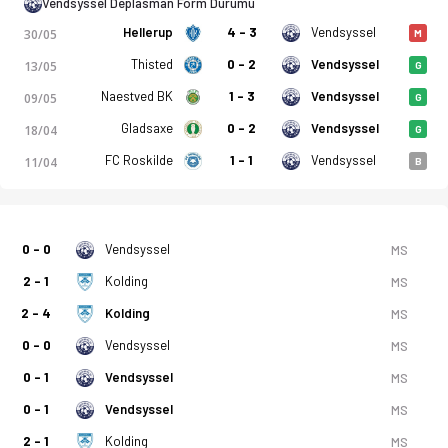
Vendsyssel Deplasman Form Durumu
Hellerup
4 - 3
Vendsyssel
30/05
M
Thisted
0 - 2
Vendsyssel
13/05
G
Naestved BK
1 - 3
Vendsyssel
09/05
G
Gladsaxe
0 - 2
Vendsyssel
18/04
G
FC Roskilde
1 - 1
Vendsyssel
11/04
B
0 - 0
Vendsyssel
MS
2 - 1
Kolding
MS
2 - 4
Kolding
MS
0 - 0
Vendsyssel
MS
0 - 1
Vendsyssel
MS
0 - 1
Vendsyssel
MS
2 - 1
Kolding
MS