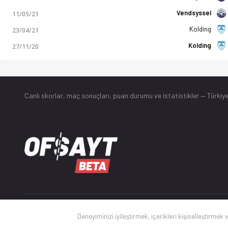
Vendsyssel
11/05/21
Kolding
23/04/21
Kolding
27/11/20
Canlı skorlar
, maç sonuçları, puan durumu ve istatistikler — Türkiye
© 2025 Ofsayt
Deneyiminizi iyileştirmek, içerikleri kişiselleştirmek 