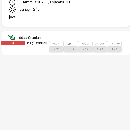
8 Temmuz 2026, Çarşamba 12:00
Güneşli, 21°C
İddaa Oranları
Maç Sonucu
3
MS 1
MS 0
MS 2
2.5 Alt
2.5 Üst
2.22
3.02
2.18
1.88
1.41