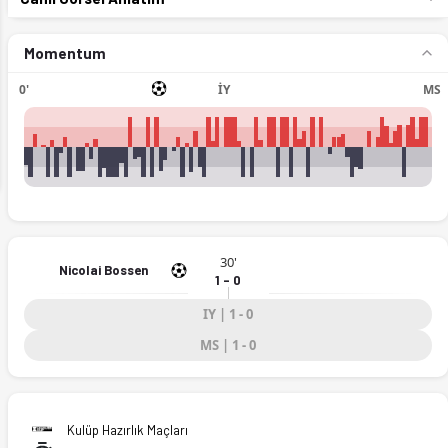
Momentum
0'
İY
MS
ext
30'
Nicolai Bossen
1 - 0
IY | 1 - 0
MS | 1 - 0
Kulüp Hazırlık Maçları