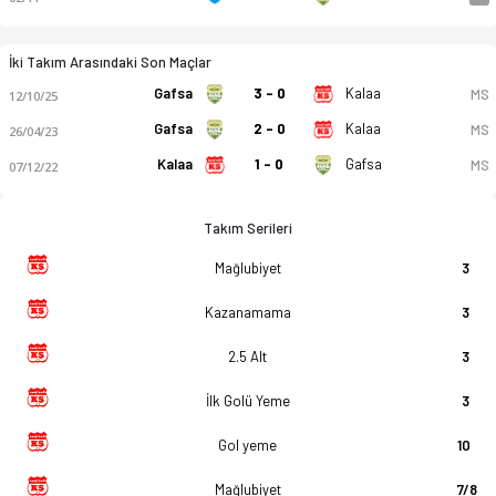
İki Takım Arasındaki Son Maçlar
Gafsa
3 - 0
Kalaa
MS
12/10/25
Gafsa
2 - 0
Kalaa
MS
26/04/23
Kalaa
1 - 0
Gafsa
MS
07/12/22
Takım Serileri
Mağlubiyet
3
Kazanamama
3
2.5 Alt
3
İlk Golü Yeme
3
Gol yeme
10
Mağlubiyet
7/8