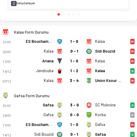
2
Gafsa Galibiyeti
Kalaa Form Durumu
ES Bouchamma
1 - 0
Kalaa
31/01
M
Kalaa
0 - 1
Sidi Bouzid
25/01
M
Ariana
1 - 0
Kalaa
17/01
M
Jendouba
1 - 2
Kalaa
14/12
G
Kalaa
3 - 4
Union Ksour Essef
07/12
M
Gafsa Form Durumu
Gafsa
3 - 0
SC Moknine
31/01
G
Gafsa
0 - 0
Korba
24/01
B
ES Bouchamma
1 - 0
Gafsa
17/01
M
Sidi Bouzid
0 - 1
Gafsa
14/12
G