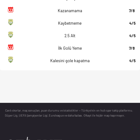
Kazanamama
7/8
Kaybetmeme
4/5
2.5 Alt
4/5
İlk Golü Yeme
7/8
Kalesini gole kapatma
4/5
Canlı skorlar
, maç sonuçları, puan durumu ve istatistikler — Türkiye’nin en hızlı spor takip platformu.
Süper Lig, UEFA Şampiyonlar Ligi, Euroleague ve daha fazlası. Ofsayt ile hiçbir maçı kaçırmayın.