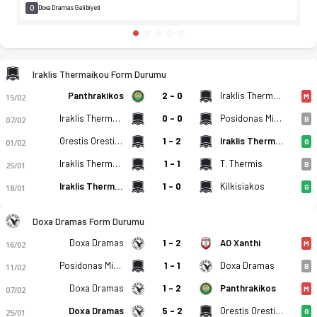
0
Doxa Dramas Galibiyeti
Iraklis Thermaikou Form Durumu
Panthrakikos
2 - 0
Iraklis Thermaikou
15/02
M
Iraklis Thermaikou
0 - 0
Posidonas Michanionas
07/02
B
Orestis Orestiadas
1 - 2
Iraklis Thermaikou
01/02
G
Iraklis Thermaikou
1 - 1
T. Thermis
25/01
B
Iraklis Thermaikou
1 - 0
Kilkisiakos
18/01
G
Doxa Dramas Form Durumu
Doxa Dramas
1 - 2
AO Xanthi
16/02
M
Posidonas Michanionas
1 - 1
Doxa Dramas
11/02
B
Doxa Dramas
1 - 2
Panthrakikos
07/02
M
Doxa Dramas
5 - 2
Orestis Orestiadas
25/01
G