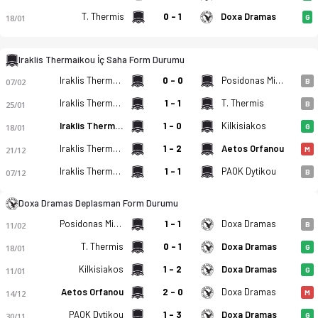
T. Thermis
0 - 1
Doxa Dramas
18/01
G
Iraklis Thermaikou İç Saha Form Durumu
Iraklis Thermaikou
0 - 0
Posidonas Michanionas
07/02
B
Iraklis Thermaikou - Doxa Dramas 1-0 bitti. Gol anları, kadro
Iraklis Thermaikou
1 - 1
T. Thermis
25/01
B
Iraklis Thermaikou
1 - 0
Kilkisiakos
18/01
G
Iraklis Thermaikou
1 - 2
Aetos Orfanou
21/12
M
Iraklis Thermaikou
1 - 1
PAOK Dytikou
07/12
B
Doxa Dramas Deplasman Form Durumu
Posidonas Michanionas
1 - 1
Doxa Dramas
11/02
B
T. Thermis
0 - 1
Doxa Dramas
18/01
G
Kilkisiakos
1 - 2
Doxa Dramas
11/01
G
Aetos Orfanou
2 - 0
Doxa Dramas
14/12
M
PAOK Dytikou
1 - 3
Doxa Dramas
30/11
G