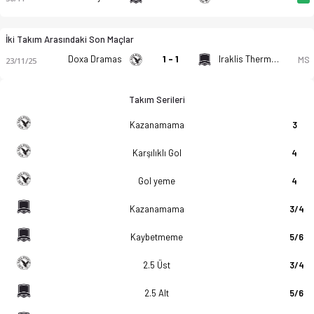
İki Takım Arasındaki Son Maçlar
Doxa Dramas
1 - 1
Iraklis Thermaikou
MS
23/11/25
Takım Serileri
Kazanamama
3
Karşılıklı Gol
4
Gol yeme
4
Kazanamama
3/4
Kaybetmeme
5/6
2.5 Üst
3/4
2.5 Alt
5/6