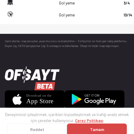
Gol yeme
3/4
Gol yeme
13/14
Canlı skorlar
, maç sonuçları, puan durumu ve istatistikler — Türkiye’nin en hızlı spor takip platformu.
Süper Lig, UEFA Şampiyonlar Ligi, Euroleague ve daha fazlası. Ofsayt ile hiçbir maçı kaçırmayın.
Deneyiminizi iyileştirmek, içerikleri kişiselleştirmek ve trafiği analiz etmek
için çerezler kullanıyoruz.
Çerez Politikası
Reddet
Tamam
© 2025 Ofsayt