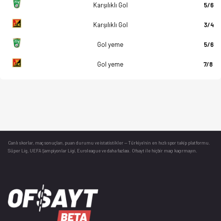
Karşılıklı Gol
5/6
Karşılıklı Gol
3/4
Gol yeme
5/6
Gol yeme
7/8
Canlı skorlar
, maç sonuçları, puan durumu ve istatistikler — Türkiye’nin en hızlı spor takip platformu.
Süper Lig, UEFA Şampiyonlar Ligi, Euroleague ve daha fazlası. Ofsayt ile hiçbir maçı kaçırmayın.