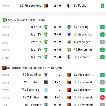
SC Fürstenfeld
2 - 0
SV Pachern
27/03
G
Ilzer SV İç Saha Form Durumu
Ilzer SV
5 - 2
SV Lebring
17/04
G
Ilzer SV
3 - 0
SC Bruck/Mur
03/04
G
Ilzer SV - SC Fürstenfeld 1-6 bitti. Gol anları, kadro, istatis
Ilzer SV
2 - 2
Allerheiligen
20/03
B
Ilzer SV
4 - 0
FC Hohenhaus Tenne Schladming
06/03
G
Ilzer SV
2 - 0
SV Pachern
31/10
G
SC Fürstenfeld Deplasman Form Durumu
SC Bruck/Mur
1 - 2
SC Fürstenfeld
18/04
G
FC Wm-Estriche Schladming
1 - 1
SC Fürstenfeld
03/04
B
TSV Hartberg II
1 - 2
SC Fürstenfeld
22/03
G
SV Tillmitsch
2 - 1
SC Fürstenfeld
07/03
M
UFC Fehring
2 - 2
SC Fürstenfeld
07/11
B