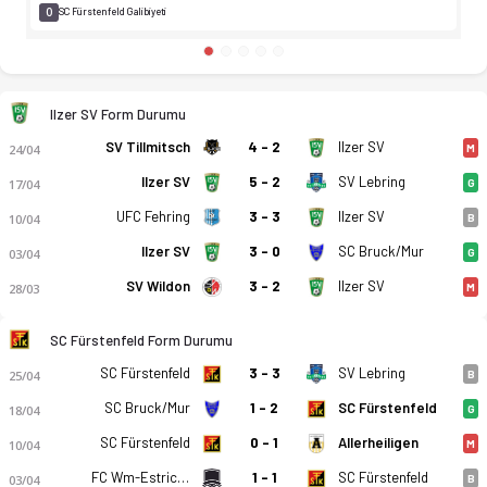
0
SC Fürstenfeld Galibiyeti
Ilzer SV Form Durumu
SV Tillmitsch
4 - 2
Ilzer SV
24/04
M
Ilzer SV
5 - 2
SV Lebring
17/04
G
UFC Fehring
3 - 3
Ilzer SV
10/04
B
Ilzer SV
3 - 0
SC Bruck/Mur
03/04
G
SV Wildon
3 - 2
Ilzer SV
28/03
M
SC Fürstenfeld Form Durumu
SC Fürstenfeld
3 - 3
SV Lebring
25/04
B
SC Bruck/Mur
1 - 2
SC Fürstenfeld
18/04
G
SC Fürstenfeld
0 - 1
Allerheiligen
10/04
M
FC Wm-Estriche Schladming
1 - 1
SC Fürstenfeld
03/04
B