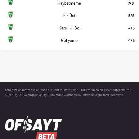
Kaybetmeme
7/8
2.5 Üst
8/9
Karşılıklı Gol
4/5
Gol yeme
4/5
Canlı skorlar
, maç sonuçları, puan durumu ve istatistikler — Türkiye’nin en hızlı spor takip platformu.
Süper Lig, UEFA Şampiyonlar Ligi, Euroleague ve daha fazlası. Ofsayt ile hiçbir maçı kaçırmayın.