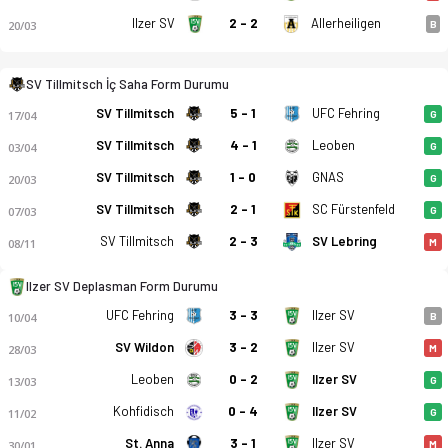
Ilzer SV
2 - 2
Allerheiligen
20/03
B
SV Tillmitsch İç Saha Form Durumu
SV Tillmitsch
5 - 1
UFC Fehring
17/04
G
SV Tillmitsch
4 - 1
Leoben
03/04
G
SV Tillmitsch - Ilzer SV 4-2 bitti. Gol anları, kadro, istatist
SV Tillmitsch
1 - 0
GNAS
20/03
G
SV Tillmitsch
2 - 1
SC Fürstenfeld
07/03
G
SV Tillmitsch
2 - 3
SV Lebring
08/11
M
Ilzer SV Deplasman Form Durumu
UFC Fehring
3 - 3
Ilzer SV
10/04
B
SV Wildon
3 - 2
Ilzer SV
28/03
M
Leoben
0 - 2
Ilzer SV
13/03
G
Kohfidisch
0 - 4
Ilzer SV
11/02
G
St. Anna
3 - 1
Ilzer SV
30/01
M