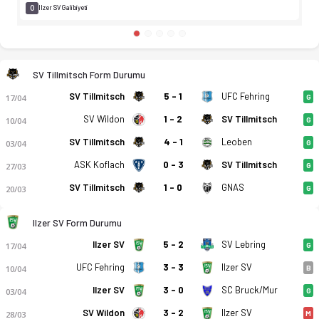
0
Ilzer SV Galibiyeti
SV Tillmitsch Form Durumu
SV Tillmitsch
5 - 1
UFC Fehring
17/04
G
SV Wildon
1 - 2
SV Tillmitsch
10/04
G
SV Tillmitsch
4 - 1
Leoben
03/04
G
ASK Koflach
0 - 3
SV Tillmitsch
27/03
G
SV Tillmitsch
1 - 0
GNAS
20/03
G
Ilzer SV Form Durumu
Ilzer SV
5 - 2
SV Lebring
17/04
G
UFC Fehring
3 - 3
Ilzer SV
10/04
B
Ilzer SV
3 - 0
SC Bruck/Mur
03/04
G
SV Wildon
3 - 2
Ilzer SV
28/03
M