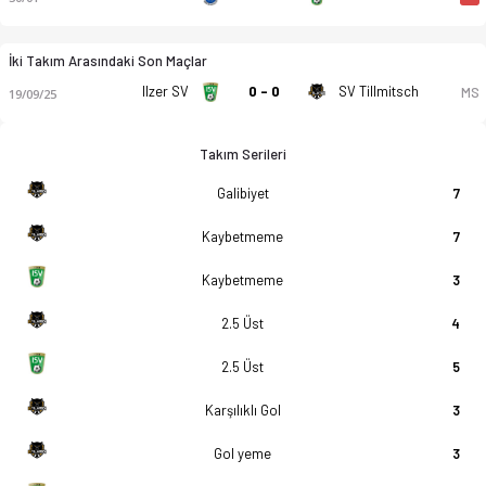
İki Takım Arasındaki Son Maçlar
Ilzer SV
0 - 0
SV Tillmitsch
MS
19/09/25
Takım Serileri
Galibiyet
7
Kaybetmeme
7
Kaybetmeme
3
2.5 Üst
4
2.5 Üst
5
Karşılıklı Gol
3
Gol yeme
3