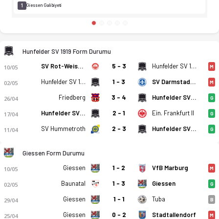
1
Giessen Galibiyeti
Hunfelder SV 1919 Form Durumu
SV Rot-Weiss Walldorf
5 - 3
Hunfelder SV 1919
10/05
M
Hunfelder SV 1919
1 - 3
SV Darmstadt 98 2
02/05
M
Friedberg
3 - 4
Hunfelder SV 1919
26/04
G
Hunfelder SV 1919
2 - 1
Ein. Frankfurt II
17/04
G
SV Hummetroth
2 - 3
Hunfelder SV 1919
11/04
G
Giessen Form Durumu
Giessen
1 - 2
VfB Marburg
10/05
M
Baunatal
1 - 3
Giessen
02/05
G
Giessen
1 - 1
Tuba
29/04
B
Giessen
0 - 2
Stadtallendorf
25/04
M