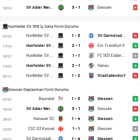
SV Adler Weidenhausen
3 - 1
Giessen
18/04
M
Hunfelder SV 1919 İç Saha Form Durumu
Hunfelder SV 1919
1 - 3
SV Darmstadt 98 2
02/05
M
Hunfelder SV 1919
2 - 1
Ein. Frankfurt II
17/04
G
Hunfelder SV 1919 - VfB Giessen 1-4 bitti. Gol anları, kadro,
Hunfelder SV 1919
1 - 1
FC 1931 Eddersheim
28/03
B
Hunfelder SV 1919
2 - 1
Hanau
14/03
G
Hunfelder SV 1919
1 - 2
Stadtallendorf
06/12
M
Giessen Deplasman Form Durumu
Baunatal
1 - 3
Giessen
02/05
G
SV Adler Weidenhausen
3 - 1
Giessen
18/04
M
Hanauer SC
1 - 4
Giessen
28/03
G
CSC 03 Kassel
1 - 1
Giessen
22/03
B
SV Darmstadt 98 2
1 - 4
Giessen
08/03
G