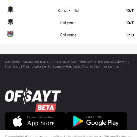
Karşılıklı Gol
10/11
Gol yeme
10/11
Gol yeme
9/10
Canlı skorlar
, maç sonuçları, puan durumu ve istatistikler — Türkiye’nin en hızlı spor takip platformu.
Süper Lig, UEFA Şampiyonlar Ligi, Euroleague ve daha fazlası. Ofsayt ile hiçbir maçı kaçırmayın.
Deneyiminizi iyileştirmek, içerikleri kişiselleştirmek ve trafiği analiz etmek