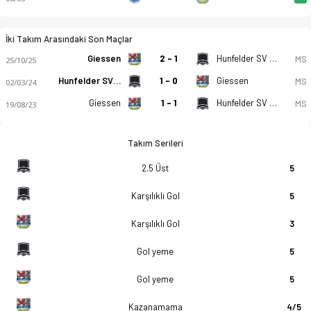
İki Takım Arasındaki Son Maçlar
Giessen
2 - 1
Hunfelder SV 1919
MS
25/10/25
Hunfelder SV 1919
1 - 0
Giessen
MS
02/03/24
Giessen
1 - 1
Hunfelder SV 1919
MS
19/08/23
Takım Serileri
2.5 Üst
5
Karşılıklı Gol
5
Karşılıklı Gol
3
Gol yeme
5
Gol yeme
5
Kazanamama
4/5