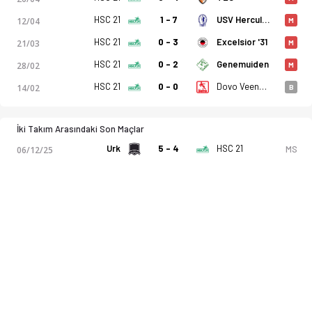
HSC 21
1 - 7
USV Hercules
12/04
M
HSC 21
0 - 3
Excelsior '31
21/03
M
HSC 21
0 - 2
Genemuiden
28/02
M
HSC 21
0 - 0
Dovo Veenendaal
14/02
B
İki Takım Arasındaki Son Maçlar
Urk
5 - 4
HSC 21
MS
06/12/25