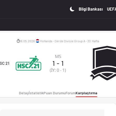
uan durumu ve iddaa oranları Ofsayt'ta. (16.05.2026)
Bilgi Bankası
UEFA
16.05.2026
Hollanda - Derde Divisie Group A - 33. Hafta
MS
1
-
1
SC 21
Urk
(İY:
0
-
1
)
Detay
İstatistik
Puan Durumu
Forum
Karşılaştırma