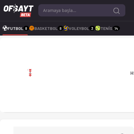
HSC 21 - SV Urk 1-1 bitti. Gol anları, kadro, istatistikler, p
FUTBOL
8
BASKETBOL
8
VOLEYBOL
3
TENİS
14
HSC 21 1-1 SV Urk
H