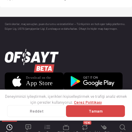
Canlı skorlar
, maç sonuçları, puan durumu ve istatistikler — Türkiye’nin en hızlı spor takip platformu.
Süper Lig, UEFA Şampiyonlar Ligi, Euroleague ve daha fazlası. Ofsayt ile hiçbir maçı kaçırmayın.
Deneyiminizi iyileştirmek, içerikleri kişiselleştirmek ve trafiği analiz etmek
için çerezler kullanıyoruz.
Çerez Politikası
Reddet
Tamam
© 2025 Ofsayt
Kullanım Koşulları
Gizlilik Politikası
Çerez Politikası
İletişim
Sıkça Sorulan Sorular
Künye
YENİ