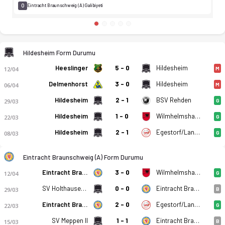
0
Eintracht Braunschweig (A) Galibiyeti
Hildesheim Form Durumu
Heeslinger
5 - 0
Hildesheim
12/04
M
Delmenhorst
3 - 0
Hildesheim
06/04
M
Hildesheim
2 - 1
BSV Rehden
29/03
G
Hildesheim
1 - 0
Wilmhelmshaven
22/03
G
Hildesheim
2 - 1
Egestorf/Langreder
08/03
G
Eintracht Braunschweig (A) Form Durumu
Eintracht Braunschweig (A)
3 - 0
Wilmhelmshaven
12/04
G
SV Holthausen-Biene
0 - 0
Eintracht Braunschweig (A)
29/03
B
Eintracht Braunschweig (A)
2 - 0
Egestorf/Langreder
22/03
G
SV Meppen II
1 - 1
Eintracht Braunschweig (A)
15/03
B