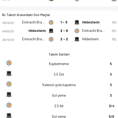
İki Takım Arasındaki Son Maçlar
Eintracht Braunschweig (A)
1 - 3
Hildesheim
MS
18/10/25
Hildesheim
2 - 0
Eintracht Braunschweig (A)
MS
04/05/25
Eintracht Braunschweig (A)
2 - 2
Hildesheim
MS
26/10/24
Takım Serileri
Kaybetmeme
5
2.5 Üst
3
Kalesini gole kapatma
3
Gol yeme
3
2.5 Alt
3/4
Gol yeme
5/6