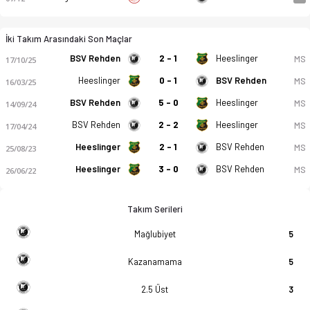
İki Takım Arasındaki Son Maçlar
BSV Rehden
2 - 1
Heeslinger
MS
17/10/25
Heeslinger
0 - 1
BSV Rehden
MS
16/03/25
BSV Rehden
5 - 0
Heeslinger
MS
14/09/24
BSV Rehden
2 - 2
Heeslinger
MS
17/04/24
Heeslinger
2 - 1
BSV Rehden
MS
25/08/23
Heeslinger
3 - 0
BSV Rehden
MS
26/06/22
Takım Serileri
Mağlubiyet
5
Kazanamama
5
2.5 Üst
3