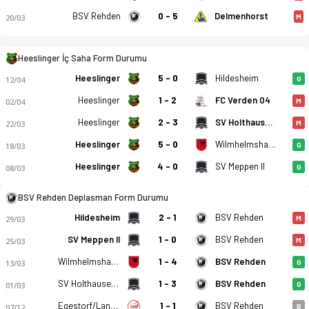
BSV Rehden
0 - 5
Delmenhorst
20/03
M
Heeslinger İç Saha Form Durumu
Heeslinger
5 - 0
Hildesheim
12/04
G
Heeslinger
1 - 2
FC Verden 04
02/04
M
Heeslinger SC - BSV Rehden 3-0 bitti. Gol anları, kadro, ista
Heeslinger
2 - 3
SV Holthausen-Biene
22/03
M
Heeslinger
5 - 0
Wilmhelmshaven
18/03
G
Heeslinger
4 - 0
SV Meppen II
08/03
G
BSV Rehden Deplasman Form Durumu
Hildesheim
2 - 1
BSV Rehden
29/03
M
SV Meppen II
1 - 0
BSV Rehden
25/03
M
Wilmhelmshaven
1 - 4
BSV Rehden
13/03
G
SV Holthausen-Biene
1 - 3
BSV Rehden
01/03
G
Egestorf/Langreder
1 - 1
BSV Rehden
07/12
B