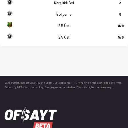
Karşılıklı Gol
3
Gol yeme
8
2.5 Üst
8/9
2.5 Üst
5/6
Canlı skorlar
, maç sonuçları, puan durumu ve istatistikler — Türkiye’nin en hızlı spor takip platformu.
Süper Lig, UEFA Şampiyonlar Ligi, Euroleague ve daha fazlası. Ofsayt ile hiçbir maçı kaçırmayın.