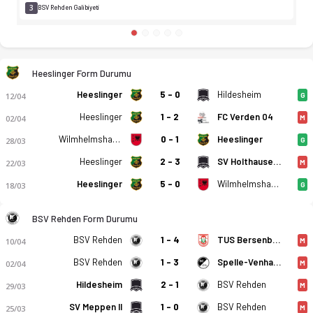
3
BSV Rehden Galibiyeti
Heeslinger Form Durumu
Heeslinger
5 - 0
Hildesheim
12/04
G
Heeslinger
1 - 2
FC Verden 04
02/04
M
Wilmhelmshaven
0 - 1
Heeslinger
28/03
G
Heeslinger
2 - 3
SV Holthausen-Biene
22/03
M
Heeslinger
5 - 0
Wilmhelmshaven
18/03
G
BSV Rehden Form Durumu
BSV Rehden
1 - 4
TUS Bersenbruck
10/04
M
BSV Rehden
1 - 3
Spelle-Venhaus
02/04
M
Hildesheim
2 - 1
BSV Rehden
29/03
M
SV Meppen II
1 - 0
BSV Rehden
25/03
M