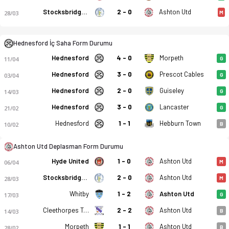
Stocksbridge Park St
2 - 0
Ashton Utd
28/03
M
Hednesford İç Saha Form Durumu
Hednesford
4 - 0
Morpeth
11/04
G
Hednesford
3 - 0
Prescot Cables
03/04
G
Hednesford Town - Ashton United 3-3 bitti. Gol anları, kadro
Hednesford
2 - 0
Guiseley
14/03
G
Hednesford
3 - 0
Lancaster
21/02
G
Hednesford
1 - 1
Hebburn Town
10/02
B
Ashton Utd Deplasman Form Durumu
Hyde United
1 - 0
Ashton Utd
06/04
M
Stocksbridge Park St
2 - 0
Ashton Utd
28/03
M
Whitby
1 - 2
Ashton Utd
17/03
G
Cleethorpes Town FC
2 - 2
Ashton Utd
14/03
B
Morpeth
1 - 1
Ashton Utd
28/02
B