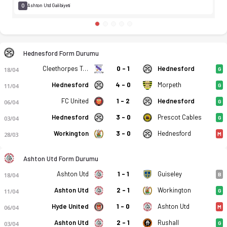
0
Ashton Utd Galibiyeti
Hednesford Form Durumu
Cleethorpes Town FC
0 - 1
Hednesford
18/04
G
Hednesford
4 - 0
Morpeth
11/04
G
FC United
1 - 2
Hednesford
06/04
G
Hednesford
3 - 0
Prescot Cables
03/04
G
Workington
3 - 0
Hednesford
28/03
M
Ashton Utd Form Durumu
Ashton Utd
1 - 1
Guiseley
18/04
B
Ashton Utd
2 - 1
Workington
11/04
G
Hyde United
1 - 0
Ashton Utd
06/04
M
Ashton Utd
2 - 1
Rushall
03/04
G