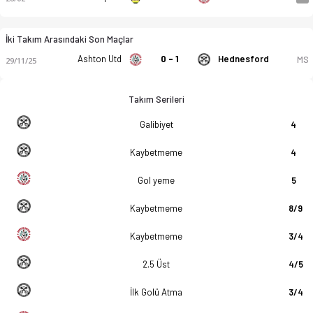
İki Takım Arasındaki Son Maçlar
Ashton Utd
0 - 1
Hednesford
MS
29/11/25
Takım Serileri
Galibiyet
4
Kaybetmeme
4
Gol yeme
5
Kaybetmeme
8/9
Kaybetmeme
3/4
2.5 Üst
4/5
İlk Golü Atma
3/4