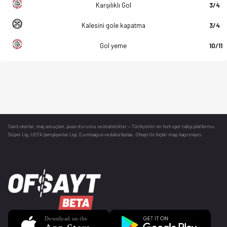
Karşılıklı Gol
3/4
Kalesini gole kapatma
3/4
Gol yeme
10/11
Canlı skorlar
, maç sonuçları, puan durumu ve istatistikler — Türkiye’nin en hızlı spor takip platformu.
Süper Lig, UEFA Şampiyonlar Ligi, Euroleague ve daha fazlası. Ofsayt ile hiçbir maçı kaçırmayın.