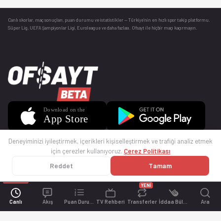
Canlı skorlar
, maç sonuçları, puan durumu ve istatistikler — Türkiye’nin en hızlı spor takip platformu.
Süper Lig, UEFA Şampiyonlar Ligi, Euroleague ve daha fazlası. Ofsayt ile hiçbir maçı kaçırmayın.
Deneyiminizi iyileştirmek, içerikleri kişiselleştirmek ve trafiği analiz etmek
için çerezler kullanıyoruz.
Çerez Politikası
Reddet
Tamam
© 2025 Ofsayt
Kullanım Koşulları
Gizlilik Politikası
Çerez Politikası
İletişim
Sıkça Sorulan Sorular
Künye
YENİ
Canlı
Akış
Puan Durumu
TV Rehberi
Transferler
İddaa Bülteni
Ara