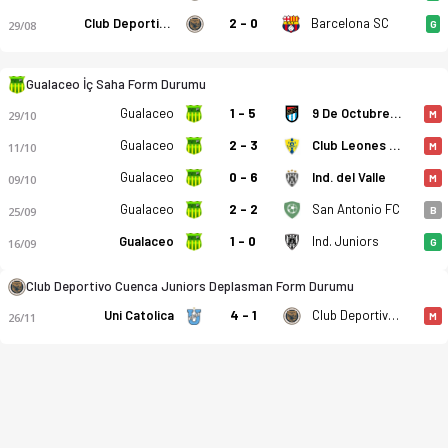
Club Deportivo Cuenca Juniors
2 - 0
Barcelona SC
29/08
G
Gualaceo İç Saha Form Durumu
Gualaceo
1 - 5
9 De Octubre FC
29/10
M
Gualaceo
2 - 3
Club Leones Del Norte
11/10
M
Gualaceo
0 - 6
Ind. del Valle
09/10
M
Gualaceo
2 - 2
San Antonio FC
25/09
B
Gualaceo
1 - 0
Ind. Juniors
16/09
G
Club Deportivo Cuenca Juniors Deplasman Form Durumu
Uni Catolica
4 - 1
Club Deportivo Cuenca Juniors
26/11
M