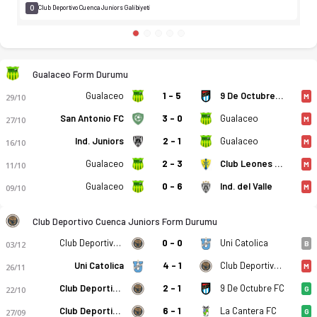
0
Club Deportivo Cuenca Juniors Galibiyeti
Gualaceo Form Durumu
Gualaceo
1 - 5
9 De Octubre FC
29/10
M
San Antonio FC
3 - 0
Gualaceo
27/10
M
Ind. Juniors
2 - 1
Gualaceo
16/10
M
Gualaceo
2 - 3
Club Leones Del Norte
11/10
M
Gualaceo
0 - 6
Ind. del Valle
09/10
M
Gualaceo SC - Club Deportivo Cuenca Juniors 0-1 bitti. Gol an
Club Deportivo Cuenca Juniors Form Durumu
Club Deportivo Cuenca Juniors
0 - 0
Uni Catolica
03/12
B
Uni Catolica
4 - 1
Club Deportivo Cuenca Juniors
26/11
M
Club Deportivo Cuenca Juniors
2 - 1
9 De Octubre FC
22/10
G
Club Deportivo Cuenca Juniors
6 - 1
La Cantera FC
27/09
G