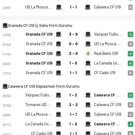
UD La Mosca U19
1 - 1
Calavera CF U19
24/01
B
Granada CF U19 İç Saha Form Durumu
Granada CF U19 - Calavera CF U19 4-3 bitti. Gol anları, kadro
Granada CF U19
3 - 0
Vazquez Cultural U19
15/02
G
Granada CF U19
0 - 0
UD La Mosca U19
01/02
B
Granada CF U19
2 - 0
Real Betis U19
11/01
G
Granada CF U19
1 - 0
La Canada Ucd Atletico U19
04/01
G
Granada CF U19
1 - 1
CF Cadiz U19
17/12
B
Calavera CF U19 Deplasman Form Durumu
Vazquez Cultural U19
1 - 2
Calavera CF U19
25/02
G
Tomares UD U19
2 - 2
Calavera CF U19
22/02
B
UD La Mosca U19
1 - 1
Calavera CF U19
24/01
B
La Canada Ucd Atletico U19
1 - 2
Calavera CF U19
21/12
G
CF Cadiz U19
1 - 1
Calavera CF U19
14/12
B