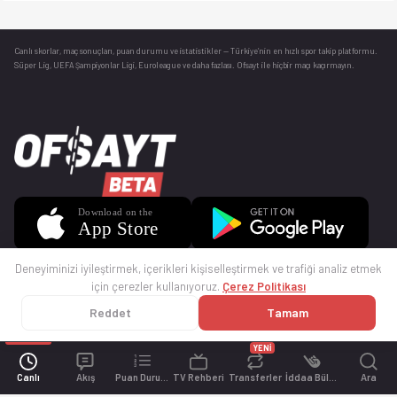
Canlı skorlar
, maç sonuçları, puan durumu ve istatistikler — Türkiye’nin en hızlı spor takip platformu.
Süper Lig, UEFA Şampiyonlar Ligi, Euroleague ve daha fazlası. Ofsayt ile hiçbir maçı kaçırmayın.
Deneyiminizi iyileştirmek, içerikleri kişiselleştirmek ve trafiği analiz etmek
için çerezler kullanıyoruz.
Çerez Politikası
Reddet
Tamam
© 2025 Ofsayt
Kullanım Koşulları
Gizlilik Politikası
Çerez Politikası
İletişim
Sıkça Sorulan Sorular
Künye
YENİ
Canlı
Akış
Puan Durumu
TV Rehberi
Transferler
İddaa Bülteni
Ara