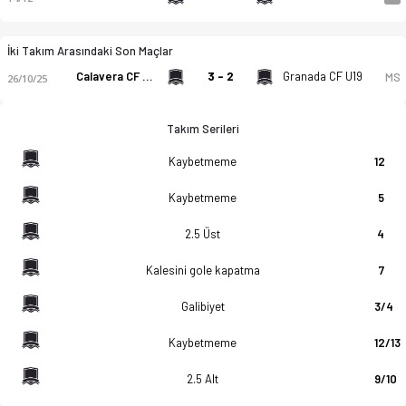
İki Takım Arasındaki Son Maçlar
Calavera CF U19
3 - 2
Granada CF U19
MS
26/10/25
Takım Serileri
Kaybetmeme
12
Kaybetmeme
5
2.5 Üst
4
Kalesini gole kapatma
7
Galibiyet
3/4
Kaybetmeme
12/13
2.5 Alt
9/10