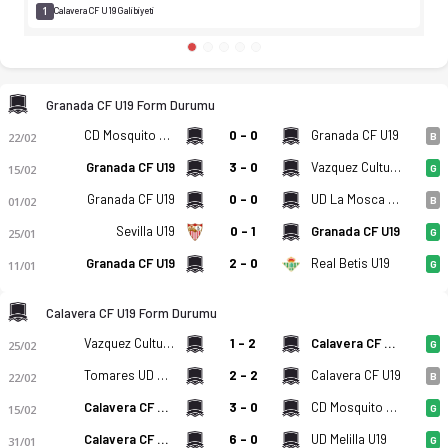
1
Calavera CF U19 Galibiyeti
Granada CF U19 Form Durumu
CD Mosquito U19
0 - 0
Granada CF U19
22/02
B
Granada CF U19
3 - 0
Vazquez Cultural U19
15/02
G
Granada CF U19
0 - 0
UD La Mosca U19
01/02
B
Sevilla U19
0 - 1
Granada CF U19
25/01
G
Granada CF U19
2 - 0
Real Betis U19
11/01
G
Calavera CF U19 Form Durumu
Vazquez Cultural U19
1 - 2
Calavera CF U19
25/02
G
Tomares UD U19
2 - 2
Calavera CF U19
22/02
B
Calavera CF U19
3 - 0
CD Mosquito U19
15/02
G
Calavera CF U19
6 - 0
UD Melilla U19
31/01
G