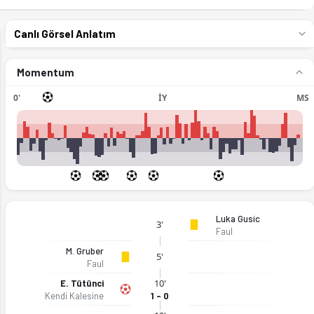
Canlı Görsel Anlatım
Momentum
0'
İY
MS
Luka Gusic
3'
Faul
M. Gruber
5'
Faul
10'
E. Tütünci
Kendi Kalesine
1 - 0