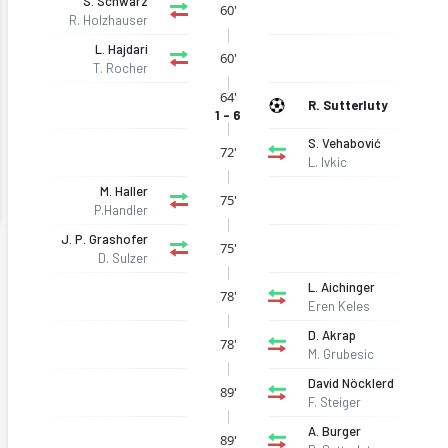
S. Schwarz
60'
R. Holzhauser
L. Hajdari
60'
T. Rocher
64'
R. Sutterluty
1 - 6
S. Vehabović
72'
L. Ivkic
M. Haller
75'
P.Handler
J. P. Grashofer
75'
D. Sulzer
L. Aichinger
78'
Eren Keles
D. Akrap
78'
M. Grubesic
David Nöcklerd
89'
F. Steiger
A. Burger
89'