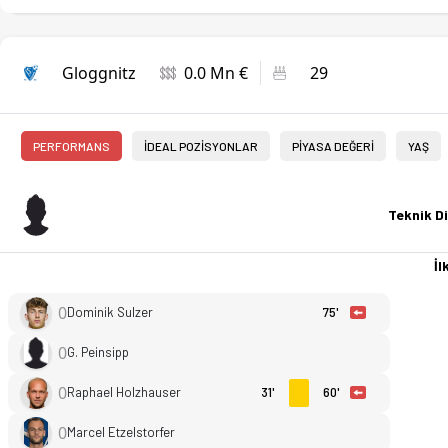
Gloggnitz
0.0 Mn €
29
PERFORMANS
İDEAL POZİSYONLAR
PİYASA DEĞERİ
YAŞ
Teknik Di
İlk
0
Dominik Sulzer
75'
0
G. Peinsipp
0
Raphael Holzhauser
31'
60'
0
Marcel Etzelstorfer