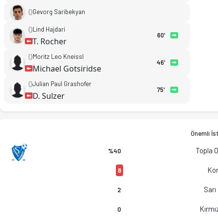
0
Gevorg Saribekyan
0
Lind Hajdari
60'
T. Rocher
0
Moritz Leo Kneissl
46'
Michael Gotsiridse
0
Julian Paul Grashofer
75'
D. Sulzer
Önemli İst
Topla 
%40
Kor
8
Sarı
2
Kırmız
0