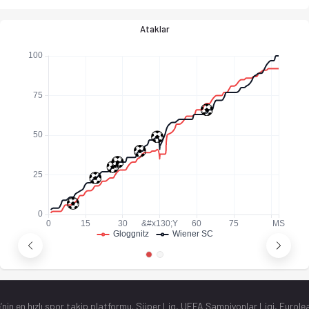
Ataklar
’nin en hızlı spor takip platformu. Süper Lig, UEFA Şampiyonlar Ligi, Eurolea