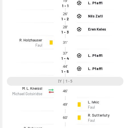
19'
L. Pfaffl
1 - 1
26'
Nils Zatl
1 - 2
28'
Eren Keles
1 - 3
R. Holzhauser
31'
Faul
37'
L. Pfaffl
1 - 4
44'
L. Pfaffl
1 - 5
06.2026)
IY | 1 - 5
M. L. Kneissl
46'
Michael Gotsiridse
L. Ivkic
49'
Faul
R. Sutterluty
60'
Faul