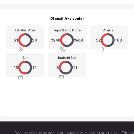
Ofansif Aksiyonlar
Tehlikeli Atak
Topa Sahip Olma
Ataklar
61
59
%40
%60
92
100
Şut
İsabetli Şut
13
11
5
11
Canlı skorlar
, maç sonuçları, puan durumu ve istatistikler — Türkiye