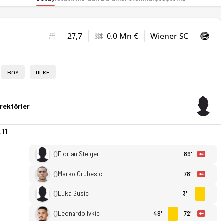
27,7
0.0 Mn €
Wiener SC
BOY
ÜLKE
rektörler
 11
0
Florian Steiger
89'
0
Marko Grubesic
78'
0
Luka Gusic
3'
0
Leonardo Ivkic
49'
72'