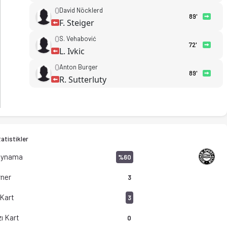
0
David Nöcklerd
89'
F. Steiger
0
S. Vehabović
72'
L. Ivkic
0
Anton Burger
89'
R. Sutterluty
atistikler
Oynama
%60
ner
3
 Kart
3
ı Kart
0