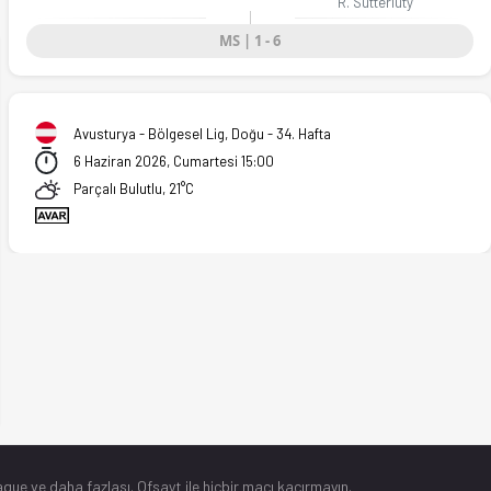
R. Sutterluty
MS | 1 - 6
Avusturya - Bölgesel Lig, Doğu - 34. Hafta
6 Haziran 2026, Cumartesi 15:00
Parçalı Bulutlu, 21°C
gue ve daha fazlası. Ofsayt ile hiçbir maçı kaçırmayın.