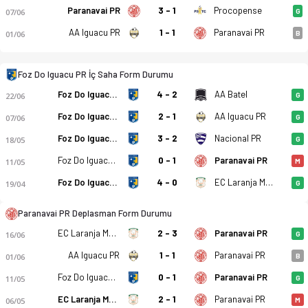
Paranavai PR
3 - 1
Procopense
07/06
G
AA Iguacu PR
1 - 1
Paranavai PR
01/06
B
Foz Do Iguacu PR İç Saha Form Durumu
Foz Do Iguacu PR
4 - 2
AA Batel
22/06
G
Foz Do Iguacu PR
2 - 1
AA Iguacu PR
07/06
G
Foz Do Iguacu PR
3 - 2
Nacional PR
18/05
G
Foz Do Iguacu PR
0 - 1
Paranavai PR
11/05
M
Foz Do Iguacu PR
4 - 0
EC Laranja Mecanica PR
19/04
G
Paranavai PR Deplasman Form Durumu
EC Laranja Mecanica PR
2 - 3
Paranavai PR
16/06
G
AA Iguacu PR
1 - 1
Paranavai PR
01/06
B
Foz Do Iguacu PR
0 - 1
Paranavai PR
11/05
G
EC Laranja Mecanica PR
2 - 1
Paranavai PR
06/05
M