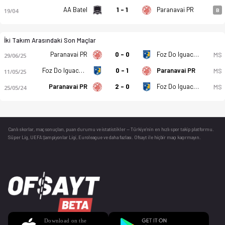
AA Batel
1 - 1
Paranavai PR
19/04
B
İki Takım Arasındaki Son Maçlar
Paranavai PR
0 - 0
Foz Do Iguacu PR
MS
29/06/25
Foz Do Iguacu PR
0 - 1
Paranavai PR
MS
11/05/25
Paranavai PR
2 - 0
Foz Do Iguacu PR
MS
25/05/24
Canlı skorlar
, maç sonuçları, puan durumu ve istatistikler — Türkiye’nin en hızlı spor takip platformu.
Süper Lig, UEFA Şampiyonlar Ligi, Euroleague ve daha fazlası. Ofsayt ile hiçbir maçı kaçırmayın.