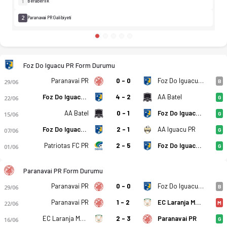
1
Beraberlik
2
Paranavai PR Galibiyeti
Foz Do Iguacu PR Form Durumu
Paranavai PR
0 - 0
Foz Do Iguacu PR
29/06
B
Foz Do Iguacu PR
4 - 2
AA Batel
22/06
G
AA Batel
0 - 1
Foz Do Iguacu PR
15/06
G
Foz Do Iguacu PR
2 - 1
AA Iguacu PR
07/06
G
Patriotas FC PR
2 - 5
Foz Do Iguacu PR
01/06
G
Paranavai PR Form Durumu
Paranavai PR
0 - 0
Foz Do Iguacu PR
29/06
B
Paranavai PR
1 - 2
EC Laranja Mecanica PR
22/06
M
Brezilya - Paranaense, 2. Divisao Yarı Final - Foz Do Iguacu P
EC Laranja Mecanica PR
2 - 3
Paranavai PR
16/06
G