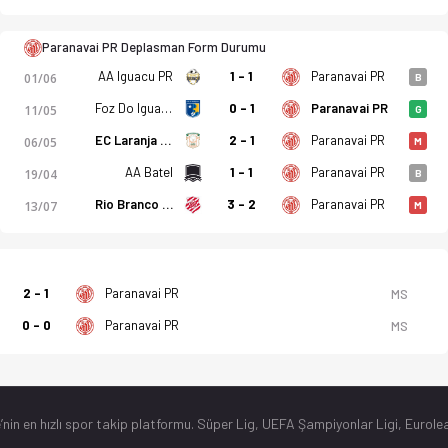
Paranavai PR Deplasman Form Durumu
AA Iguacu PR
1 - 1
Paranavai PR
01/06
B
Foz Do Iguacu PR
0 - 1
Paranavai PR
11/05
G
EC Laranja Mecanica PR
2 - 1
Paranavai PR
06/05
M
AA Batel
1 - 1
Paranavai PR
19/04
B
Rio Branco (PR)
3 - 2
Paranavai PR
13/07
M
2 - 1
Paranavai PR
MS
0 - 0
Paranavai PR
MS
’nin en hızlı spor takip platformu. Süper Lig, UEFA Şampiyonlar Ligi, Eurolea