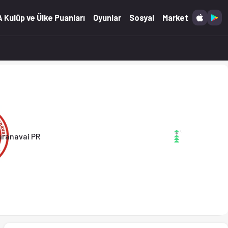
 Ofsayt'ta. (15.06.2025)
 Kulüp ve Ülke Puanları
Oyunlar
Sosyal
Market
aranavai PR