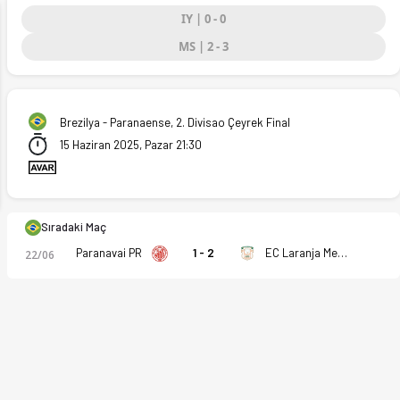
IY | 0 - 0
MS | 2 - 3
ext
Brezilya - Paranaense, 2. Divisao Çeyrek Final
15 Haziran 2025, Pazar 21:30
Sıradaki Maç
 Ofsayt'ta. (15.06.2025)
Paranavai PR
1 - 2
EC Laranja Mecanica PR
22/06