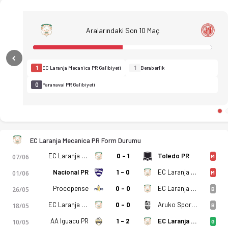
Aralarındaki Son 10 Maç
Previous
1
1
EC Laranja Mecanica PR Galibiyeti
Beraberlik
0
Paranavai PR Galibiyeti
Brezilya - Paranaense, 2. Divisao Çeyrek Final - EC Laranja Me
EC Laranja Mecanica PR Form Durumu
EC Laranja Mecanica PR
0 - 1
Toledo PR
07/06
M
Nacional PR
1 - 0
EC Laranja Mecanica PR
01/06
M
Procopense
0 - 0
EC Laranja Mecanica PR
26/05
B
EC Laranja Mecanica PR
0 - 0
Aruko Sports PR
18/05
B
AA Iguacu PR
1 - 2
EC Laranja Mecanica PR
10/05
G