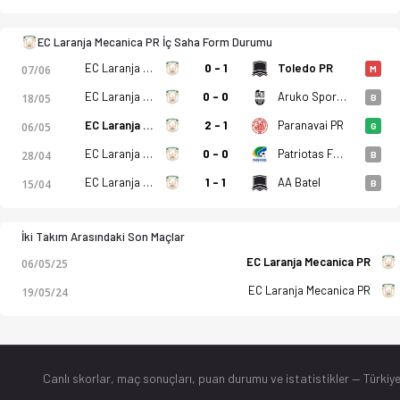
EC Laranja Mecanica PR İç Saha Form Durumu
EC Laranja Mecanica PR
0 - 1
Toledo PR
07/06
M
EC Laranja Mecanica PR
0 - 0
Aruko Sports PR
18/05
B
EC Laranja Mecanica PR
2 - 1
Paranavai PR
06/05
G
EC Laranja Mecanica PR
0 - 0
Patriotas FC PR
28/04
B
EC Laranja Mecanica PR
1 - 1
AA Batel
15/04
B
İki Takım Arasındaki Son Maçlar
EC Laranja Mecanica PR
06/05/25
EC Laranja Mecanica PR
19/05/24
Canlı skorlar
, maç sonuçları, puan durumu ve istatistikler — Türkiye