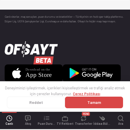
Canlı skorlar
, maç sonuçları, puan durumu ve istatistikler — Türkiye’nin en hızlı spor takip platformu.
Süper Lig, UEFA Şampiyonlar Ligi, Euroleague ve daha fazlası. Ofsayt ile hiçbir maçı kaçırmayın.
Deneyiminizi iyileştirmek, içerikleri kişiselleştirmek ve trafiği analiz etmek
için çerezler kullanıyoruz.
Çerez Politikası
Reddet
Tamam
© 2025 Ofsayt
Kullanım Koşulları
Gizlilik Politikası
Çerez Politikası
İletişim
Sıkça Sorulan Sorular
Künye
YENİ
Canlı
Akış
Puan Durumu
TV Rehberi
Transferler
İddaa Bülteni
Ara