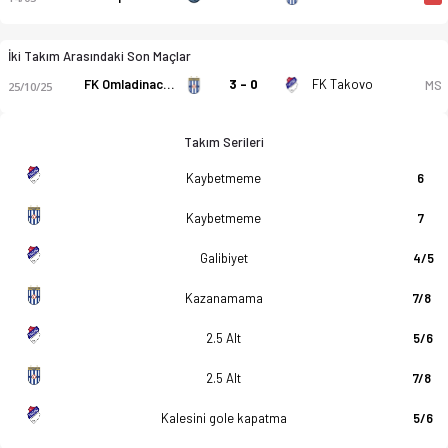
İki Takım Arasındaki Son Maçlar
FK Omladinac Zablace
3 - 0
FK Takovo
MS
25/10/25
Takım Serileri
Kaybetmeme
6
Kaybetmeme
7
Galibiyet
4/5
Kazanamama
7/8
2.5 Alt
5/6
2.5 Alt
7/8
Kalesini gole kapatma
5/6