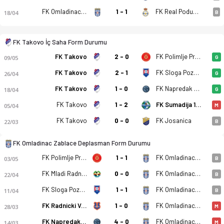
FK Omladinac Zablace
1 - 1
FK Real Podunavci
18/04
B
FK Takovo İç Saha Form Durumu
FK Takovo - FK Omladinac Zablace 0-0 bitti. Gol anları, kadro
FK Takovo
2 - 0
FK Polimlje Prijepolje
09/05
G
FK Takovo
2 - 1
FK Sloga Pozega
26/04
G
FK Takovo
1 - 0
FK Napredak Markovac
18/04
G
FK Takovo
1 - 2
FK Sumadija 1903 Kragujevac
05/04
M
FK Takovo
0 - 0
FK Josanica
22/03
B
FK Omladinac Zablace Deplasman Form Durumu
FK Polimlje Prijepolje
1 - 1
FK Omladinac Zablace
03/05
B
FK Mladi Radnik 1940 Radinac
0 - 0
FK Omladinac Zablace
22/04
B
FK Sloga Pozega
1 - 1
FK Omladinac Zablace
11/04
B
FK Radnicki Valjevo
1 - 0
FK Omladinac Zablace
28/03
M
FK Napredak Markovac
4 - 0
FK Omladinac Zablace
14/03
M