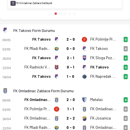
1
FK Omladinac Zablace Galibiyeti
FK Takovo Form Durumu
FK Takovo
2 - 0
FK Polimlje Prijepolje
09/05
G
FK Mladi Radnik 1940 Radinac
0 - 0
FK Takovo
03/05
B
FK Takovo
2 - 1
FK Sloga Pozega
26/04
G
FK Radnicki Valjevo
0 - 1
FK Takovo
22/04
G
FK Takovo
1 - 0
FK Napredak Markovac
18/04
G
FK Omladinac Zablace Form Durumu
FK Omladinac Zablace
2 - 0
Metalac
09/05
G
FK Polimlje Prijepolje
1 - 1
FK Omladinac Zablace
03/05
B
FK Omladinac Zablace
2 - 2
FK Josanica
26/04
B
FK Mladi Radnik 1940 Radinac
0 - 0
FK Omladinac Zablace
22/04
B