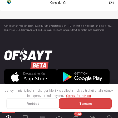
Karşılıklı Gol
3/4
Canlı skorlar
, maç sonuçları, puan durumu ve istatistikler — Türkiye’nin en hızlı spor takip platformu.
Süper Lig, UEFA Şampiyonlar Ligi, Euroleague ve daha fazlası. Ofsayt ile hiçbir maçı kaçırmayın.
Deneyiminizi iyileştirmek, içerikleri kişiselleştirmek ve trafiği analiz etmek
için çerezler kullanıyoruz.
Çerez Politikası
Reddet
Tamam
© 2025 Ofsayt
Kullanım Koşulları
Gizlilik Politikası
Çerez Politikası
İletişim
Sıkça Sorulan Sorular
Künye
YENİ