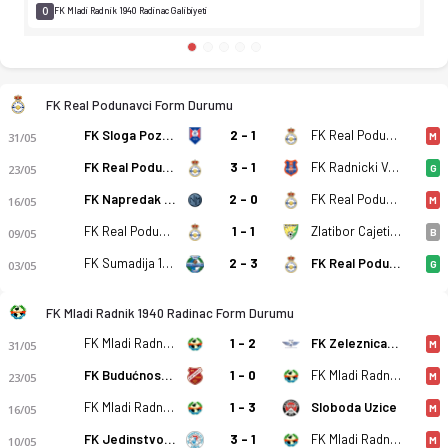
0
FK Mladi Radnik 1940 Radinac Galibiyeti
FK Real Podunavci Form Durumu
FK Sloga Pozega
2 - 1
FK Real Podunavci
31/05
M
FK Real Podunavci
3 - 1
FK Radnicki Valjevo
23/05
G
FK Napredak Markovac
2 - 0
FK Real Podunavci
16/05
M
FK Real Podunavci
1 - 1
Zlatibor Cajetina
09/05
B
FK Sumadija 1903 Kragujevac
2 - 3
FK Real Podunavci
03/05
G
FK Mladi Radnik 1940 Radinac Form Durumu
FK Mladi Radnik 1940 Radinac
1 - 2
FK Zeleznicar Lajkovac
31/05
M
FK Budućnost Krušik 2014 Valjevo
1 - 0
FK Mladi Radnik 1940 Radinac
23/05
M
FK Mladi Radnik 1940 Radinac
1 - 3
Sloboda Uzice
16/05
M
FK Jedinstvo Putevi
3 - 1
FK Mladi Radnik 1940 Radinac
10/05
M