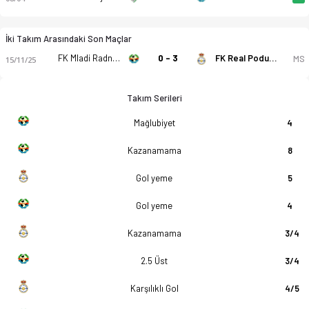
İki Takım Arasındaki Son Maçlar
FK Mladi Radnik 1940 Radinac
0 - 3
FK Real Podunavci
MS
15/11/25
Takım Serileri
Mağlubiyet
4
Kazanamama
8
Gol yeme
5
Gol yeme
4
Kazanamama
3/4
2.5 Üst
3/4
Karşılıklı Gol
4/5