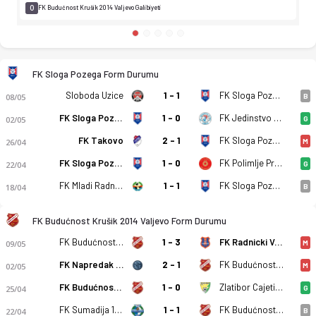
0
FK Budućnost Krušik 2014 Valjevo Galibiyeti
FK Sloga Pozega Form Durumu
Sloboda Uzice
1 - 1
FK Sloga Pozega
08/05
B
FK Sloga Pozega
1 - 0
FK Jedinstvo Putevi
02/05
G
FK Takovo
2 - 1
FK Sloga Pozega
26/04
M
FK Sloga Pozega
1 - 0
FK Polimlje Prijepolje
22/04
G
FK Mladi Radnik 1940 Radinac
1 - 1
FK Sloga Pozega
18/04
B
FK Budućnost Krušik 2014 Valjevo Form Durumu
FK Budućnost Krušik 2014 Valjevo
1 - 3
FK Radnicki Valjevo
09/05
M
FK Napredak Markovac
2 - 1
FK Budućnost Krušik 2014 Valjevo
02/05
M
FK Budućnost Krušik 2014 Valjevo
1 - 0
Zlatibor Cajetina
25/04
G
FK Sumadija 1903 Kragujevac
1 - 1
FK Budućnost Krušik 2014 Valjevo
22/04
B