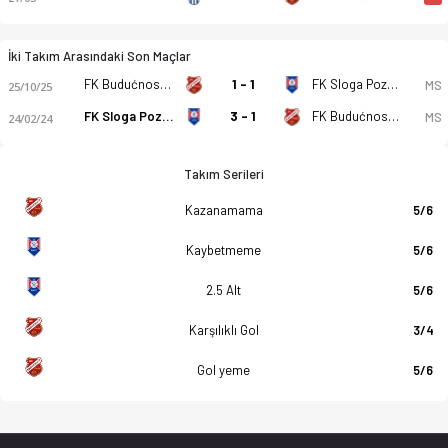
İki Takım Arasındaki Son Maçlar
FK Budućnost Krušik 2014 Valjevo
1 - 1
FK Sloga Pozega
MS
25/10/25
FK Sloga Pozega
3 - 1
FK Budućnost Krušik 2014 Valjevo
MS
24/02/24
Takım Serileri
Kazanamama
5/6
Kaybetmeme
5/6
2.5 Alt
5/6
Karşılıklı Gol
3/4
Gol yeme
5/6