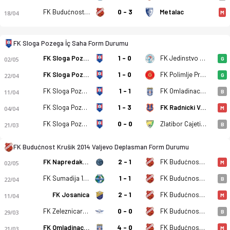
FK Budućnost Krušik 2014 Valjevo
0 - 3
Metalac
18/04
M
FK Sloga Pozega - FK Budućnost Krušik 2014 Valjevo 1-1 bitti.
FK Sloga Pozega İç Saha Form Durumu
FK Sloga Pozega
1 - 0
FK Jedinstvo Putevi
02/05
G
FK Sloga Pozega
1 - 0
FK Polimlje Prijepolje
22/04
G
FK Sloga Pozega
1 - 1
FK Omladinac Zablace
11/04
B
FK Sloga Pozega
1 - 3
FK Radnicki Valjevo
04/04
M
FK Sloga Pozega
0 - 0
Zlatibor Cajetina
21/03
B
FK Budućnost Krušik 2014 Valjevo Deplasman Form Durumu
FK Napredak Markovac
2 - 1
FK Budućnost Krušik 2014 Valjevo
02/05
M
FK Sumadija 1903 Kragujevac
1 - 1
FK Budućnost Krušik 2014 Valjevo
22/04
B
FK Josanica
2 - 1
FK Budućnost Krušik 2014 Valjevo
11/04
M
FK Zeleznicar Lajkovac
0 - 0
FK Budućnost Krušik 2014 Valjevo
29/03
B
FK Omladinac Zablace
4 - 0
FK Budućnost Krušik 2014 Valjevo
21/03
M