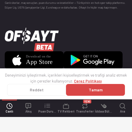
Canlı skorlar
, maç sonuçları, puan durumu ve istatistikler — Türkiye’nin en hızlı spor takip platformu.
Süper Lig, UEFA Şampiyonlar Ligi, Euroleague ve daha fazlası. Ofsayt ile hiçbir maçı kaçırmayın.
Deneyiminizi iyileştirmek, içerikleri kişiselleştirmek ve trafiği analiz etmek
için çerezler kullanıyoruz.
Çerez Politikası
Reddet
Tamam
© 2025 Ofsayt
Kullanım Koşulları
Gizlilik Politikası
Çerez Politikası
İletişim
Sıkça Sorulan Sorular
Künye
YENİ
Canlı
Akış
Puan Durumu
TV Rehberi
Transferler
İddaa Bülteni
Ara