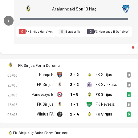
Aralarındaki Son 10 Maç
Previous
0
0
2
FK Sirijus Galibiyeti
Beraberlik
FC Neptunas B Galibiyeti
FK Sirijus Form Durumu
Banga B
2 - 2
FK Sirijus
05/06
B
FK Sirijus
2 - 2
FK Sveikata Kybartai
29/05
B
Panevezys B
1 - 5
FK Sirijus
23/05
G
FK Sirijus
1 - 1
FK Nevesis
15/05
B
Vilnius FA
2 - 4
FK Sirijus
08/05
G
FK Sirijus - FC Neptunas B 1-3 bitti. Gol anları, kadro, istati
FK Sirijus İç Saha Form Durumu