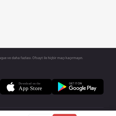
gue ve daha fazlası. Ofsayt ile hiçbir maçı kaçırmayın.