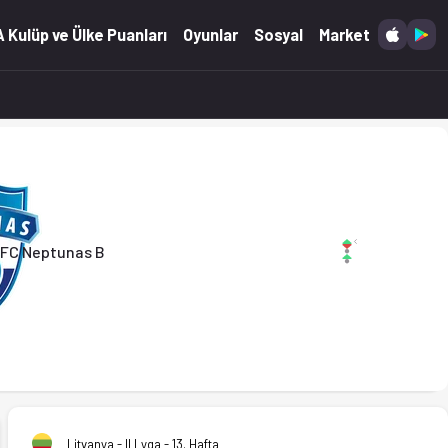
 Kulüp ve Ülke Puanları
Oyunlar
Sosyal
Market
FC Neptunas B
Litvanya - II Lyga - 13. Hafta