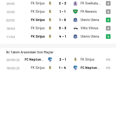
FK Sirijus
2 - 2
FK Sveikata Kybartai
29/05
B
FK Sirijus
1 - 1
FK Nevesis
15/05
B
FK Sirijus
1 - 0
Utenis Utena
03/05
G
FK Sirijus
3 - 3
Viltis Vilnius
18/04
B
FK Sirijus
4 - 1
Utenis Utena
11/04
G
İki Takım Arasındaki Son Maçlar
FC Neptunas B
2 - 1
FK Sirijus
MS
20/09/25
FK Sirijus
1 - 4
FC Neptunas B
MS
18/05/25