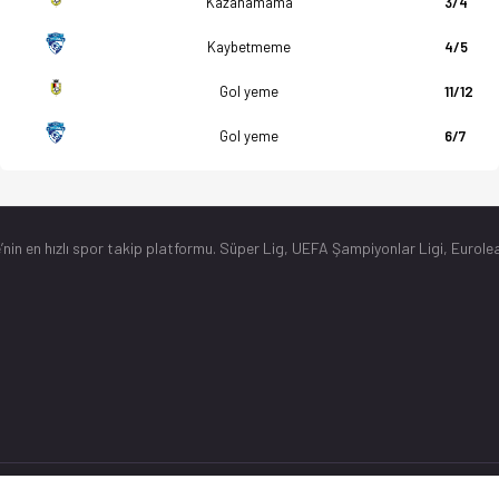
Kazanamama
3/4
Kaybetmeme
4/5
Gol yeme
11/12
Gol yeme
6/7
’nin en hızlı spor takip platformu. Süper Lig, UEFA Şampiyonlar Ligi, Eurolea