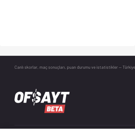
Canlı skorlar
, maç sonuçları, puan durumu ve istatistikler — Türkiye