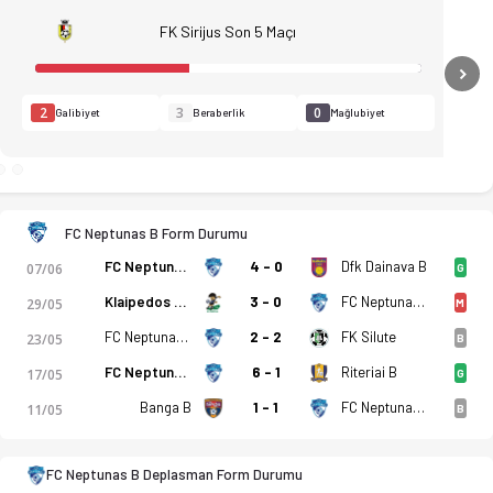
FK Sirijus Son 5 Maçı
N
2
3
0
Galibiyet
Beraberlik
Mağlubiyet
FC Neptunas B Form Durumu
FC Neptunas B
4 - 0
Dfk Dainava B
07/06
G
Klaipedos FSM
3 - 0
FC Neptunas B
29/05
M
FC Neptunas B
2 - 2
FK Silute
23/05
B
FC Neptunas B
6 - 1
Riteriai B
17/05
G
Banga B
1 - 1
FC Neptunas B
11/05
B
stikler, puan durumu ve iddaa oranları Ofsayt'ta. (14.06.2026)
FC Neptunas B Deplasman Form Durumu