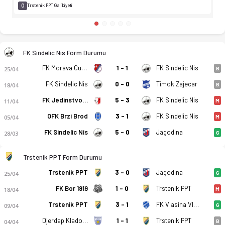
0
Trstenik PPT Galibiyeti
FK Sindelic Nis Form Durumu
FK Morava Cuprija
1 - 1
FK Sindelic Nis
25/04
B
FK Sindelic Nis
0 - 0
Timok Zajecar
18/04
B
FK Jedinstvo 1936 Krusevac
5 - 3
FK Sindelic Nis
11/04
M
OFK Brzi Brod
3 - 1
FK Sindelic Nis
05/04
M
FK Sindelic Nis
5 - 0
Jagodina
28/03
G
Trstenik PPT Form Durumu
Trstenik PPT
3 - 0
Jagodina
25/04
G
FK Bor 1919
1 - 0
Trstenik PPT
18/04
M
Trstenik PPT
3 - 1
FK Vlasina Vlasotince
09/04
G
Djerdap Kladovo
1 - 1
Trstenik PPT
04/04
B