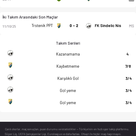
İki Takım Arasındaki Son Maçlar
Trstenik PPT
0 - 2
FK Sindelic Nis
MS
11/10/25
Takım Serileri
Kazanamama
4
Kaybetmeme
7/8
Karşılıklı Gol
3/4
Gol yeme
3/4
Gol yeme
3/4
Canlı skorlar
, maç sonuçları, puan durumu ve istatistikler — Türkiye’nin en hızlı spor takip platformu.
Süper Lig, UEFA Şampiyonlar Ligi, Euroleague ve daha fazlası. Ofsayt ile hiçbir maçı kaçırmayın.