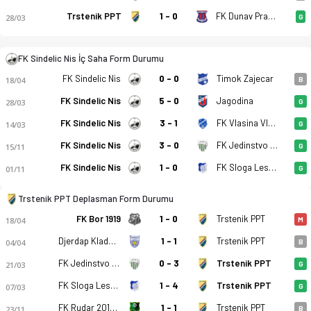
Trstenik PPT
1 - 0
FK Dunav Prahovo
28/03
G
FK Sindelic Nis - Trstenik PPT 0-0 bitti. Gol anları, kadro, is
FK Sindelic Nis İç Saha Form Durumu
FK Sindelic Nis
0 - 0
Timok Zajecar
18/04
B
FK Sindelic Nis
5 - 0
Jagodina
28/03
G
FK Sindelic Nis
3 - 1
FK Vlasina Vlasotince
14/03
G
FK Sindelic Nis
3 - 0
FK Jedinstvo Paracin
15/11
G
FK Sindelic Nis
1 - 0
FK Sloga Leskovac
01/11
G
Trstenik PPT Deplasman Form Durumu
FK Bor 1919
1 - 0
Trstenik PPT
18/04
M
Djerdap Kladovo
1 - 1
Trstenik PPT
04/04
B
FK Jedinstvo Paracin
0 - 3
Trstenik PPT
21/03
G
FK Sloga Leskovac
1 - 4
Trstenik PPT
07/03
G
FK Rudar 2016 Aleksinački Rudnik
1 - 1
Trstenik PPT
23/11
B