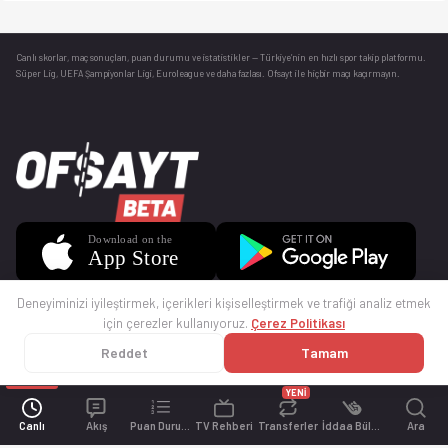
Canlı skorlar
, maç sonuçları, puan durumu ve istatistikler — Türkiye’nin en hızlı spor takip platformu.
Süper Lig, UEFA Şampiyonlar Ligi, Euroleague ve daha fazlası. Ofsayt ile hiçbir maçı kaçırmayın.
Deneyiminizi iyileştirmek, içerikleri kişiselleştirmek ve trafiği analiz etmek
için çerezler kullanıyoruz.
Çerez Politikası
Reddet
Tamam
© 2025 Ofsayt
Kullanım Koşulları
Gizlilik Politikası
Çerez Politikası
İletişim
Sıkça Sorulan Sorular
Künye
YENİ
Canlı
Akış
Puan Durumu
TV Rehberi
Transferler
İddaa Bülteni
Ara