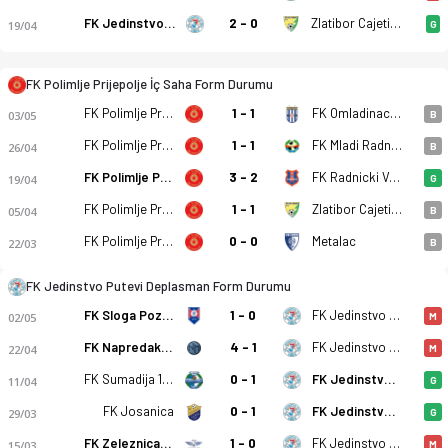
FK Jedinstvo Putevi
2 - 0
Zlatibor Cajetina
19/04
G
FK Polimlje Prijepolje İç Saha Form Durumu
FK Polimlje Prijepolje - FK Jedinstvo Putevi 2-4 bitti. Gol anl
FK Polimlje Prijepolje
1 - 1
FK Omladinac Zablace
03/05
B
FK Polimlje Prijepolje
1 - 1
FK Mladi Radnik 1940 Radinac
26/04
B
FK Polimlje Prijepolje
3 - 2
FK Radnicki Valjevo
19/04
G
FK Polimlje Prijepolje
1 - 1
Zlatibor Cajetina
05/04
B
FK Polimlje Prijepolje
0 - 0
Metalac
22/03
B
FK Jedinstvo Putevi Deplasman Form Durumu
FK Sloga Pozega
1 - 0
FK Jedinstvo Putevi
02/05
M
FK Napredak Markovac
4 - 1
FK Jedinstvo Putevi
22/04
M
FK Sumadija 1903 Kragujevac
0 - 1
FK Jedinstvo Putevi
11/04
G
FK Josanica
0 - 1
FK Jedinstvo Putevi
29/03
G
FK Zeleznicar Lajkovac
1 - 0
FK Jedinstvo Putevi
15/03
M