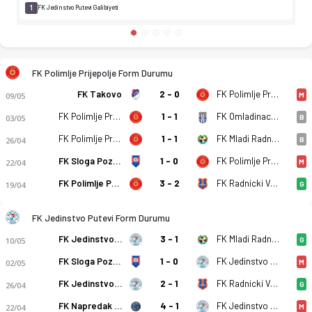
1
FK Jedinstvo Putevi Galibiyeti
FK Polimlje Prijepolje Form Durumu
FK Takovo
2 - 0
FK Polimlje Prijepolje
09/05
M
FK Polimlje Prijepolje
1 - 1
FK Omladinac Zablace
03/05
B
FK Polimlje Prijepolje
1 - 1
FK Mladi Radnik 1940 Radinac
26/04
B
FK Sloga Pozega
1 - 0
FK Polimlje Prijepolje
22/04
M
FK Polimlje Prijepolje
3 - 2
FK Radnicki Valjevo
19/04
G
FK Jedinstvo Putevi Form Durumu
FK Jedinstvo Putevi
3 - 1
FK Mladi Radnik 1940 Radinac
10/05
G
FK Sloga Pozega
1 - 0
FK Jedinstvo Putevi
02/05
M
FK Jedinstvo Putevi
2 - 1
FK Radnicki Valjevo
26/04
G
FK Napredak Markovac
4 - 1
FK Jedinstvo Putevi
22/04
M