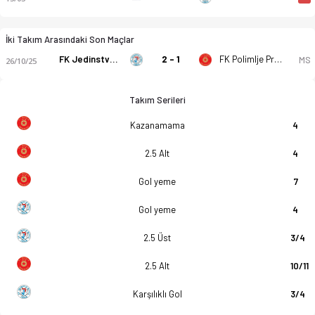
İki Takım Arasındaki Son Maçlar
FK Jedinstvo Putevi
2 - 1
FK Polimlje Prijepolje
MS
26/10/25
Takım Serileri
Kazanamama
4
2.5 Alt
4
Gol yeme
7
Gol yeme
4
2.5 Üst
3/4
2.5 Alt
10/11
Karşılıklı Gol
3/4