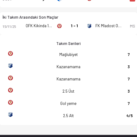
İki Takım Arasındaki Son Maçlar
OFK Kikinda 1909
1 - 1
FK Mladost Omoljica
MS
15/11/25
Takım Serileri
Mağlubiyet
7
Kazanamama
3
Kazanamama
7
2.5 Üst
3
Gol yeme
7
2.5 Alt
4/5