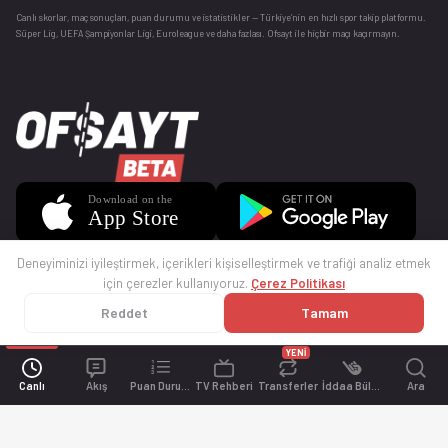
Canlı skorlar
, maç sonuçları, puan durumu ve istatistikler — Türkiye’nin en hızlı spor takip platformu.
Süper Lig, UEFA Şampiyonlar Ligi, Euroleague ve daha fazlası. Ofsayt ile hiçbir maçı kaçırmayın.
Deneyiminizi iyileştirmek, içerikleri kişiselleştirmek ve trafiği analiz etmek
için çerezler kullanıyoruz.
Çerez Politikası
Reddet
Tamam
© 2025 Ofsayt
Kullanım Koşulları
Gizlilik Politikası
Çerez Politikası
İletişim
Sıkça Sorulan Sorular
Künye
YENİ
Canlı
Akış
Puan Durumu
TV Rehberi
Transferler
İddaa Bülteni
Ara