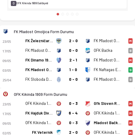
0
OFK Kikinda 1909 Galibiyeti
FK Mladost Omoljica Form Durumu
FK Železničar Pančevo
2 - 0
FK Mladost Omoljica
23/05
M
FK Mladost Omoljica
0 - 0
OFK Bačka
17/05
B
FK Dinamo 1945 Pancevo
2 - 1
FK Mladost Omoljica
09/05
M
FK Mladost Omoljica
1 - 0
FK Naftagas Elemir
03/05
G
FK Sloboda Donji Tovarnik
0 - 0
FK Mladost Omoljica
25/04
B
OFK Kikinda 1909 Form Durumu
OFK Kikinda 1909
0 - 3
Gfk Sloven Ruma
23/05
M
FK Hajduk Divos
6 - 4
OFK Kikinda 1909
17/05
M
OFK Kikinda 1909
0 - 3
Mladost Bački Jarak
09/05
M
FK Veternik
2 - 0
OFK Kikinda 1909
02/05
M