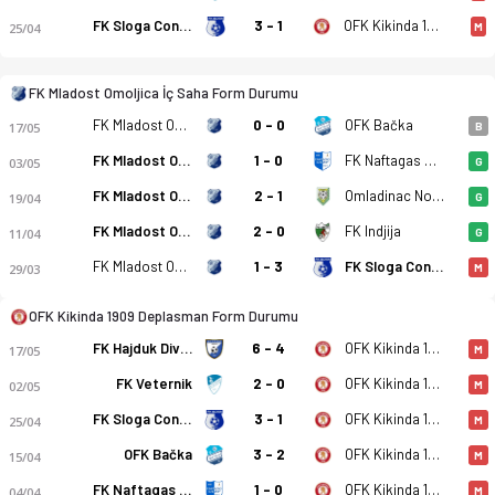
FK Sloga Conoplja
3 - 1
OFK Kikinda 1909
25/04
M
FK Mladost Omoljica - OFK Kikinda 1909 3-4 bitti. Gol anları,
FK Mladost Omoljica İç Saha Form Durumu
FK Mladost Omoljica
0 - 0
OFK Bačka
17/05
B
FK Mladost Omoljica
1 - 0
FK Naftagas Elemir
03/05
G
FK Mladost Omoljica
2 - 1
Omladinac Novi B.
19/04
G
FK Mladost Omoljica
2 - 0
FK Indjija
11/04
G
FK Mladost Omoljica
1 - 3
FK Sloga Conoplja
29/03
M
OFK Kikinda 1909 Deplasman Form Durumu
FK Hajduk Divos
6 - 4
OFK Kikinda 1909
17/05
M
FK Veternik
2 - 0
OFK Kikinda 1909
02/05
M
FK Sloga Conoplja
3 - 1
OFK Kikinda 1909
25/04
M
OFK Bačka
3 - 2
OFK Kikinda 1909
15/04
M
FK Naftagas Elemir
1 - 0
OFK Kikinda 1909
04/04
M