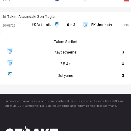
İki Takım Arasındaki Son Maçlar
FK Veternik
0 - 2
FK Jedinstvo Stara Pazova
MS
30/08/25
Takım Serileri
Kaybetmeme
3
2.5 Alt
3
Gol yeme
3
Canlı skorlar
, maç sonuçları, puan durumu ve istatistikler — Türkiye’nin en hızlı spor takip platformu.
Süper Lig, UEFA Şampiyonlar Ligi, Euroleague ve daha fazlası. Ofsayt ile hiçbir maçı kaçırmayın.