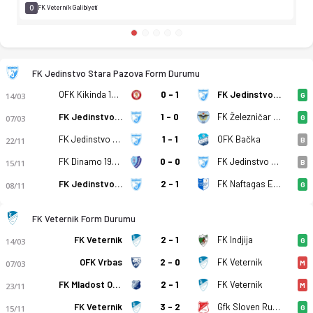
0
FK Veternik Galibiyeti
FK Jedinstvo Stara Pazova Form Durumu
OFK Kikinda 1909
0 - 1
FK Jedinstvo Stara Pazova
14/03
G
FK Jedinstvo Stara Pazova
1 - 0
FK Železničar Pančevo
07/03
G
FK Jedinstvo Stara Pazova
1 - 1
OFK Bačka
22/11
B
FK Dinamo 1945 Pancevo
0 - 0
FK Jedinstvo Stara Pazova
15/11
B
FK Jedinstvo Stara Pazova
2 - 1
FK Naftagas Elemir
08/11
G
FK Veternik Form Durumu
FK Veternik
2 - 1
FK Indjija
14/03
G
OFK Vrbas
2 - 0
FK Veternik
07/03
M
FK Mladost Omoljica
2 - 1
FK Veternik
23/11
M
FK Veternik
3 - 2
Gfk Sloven Ruma
15/11
G