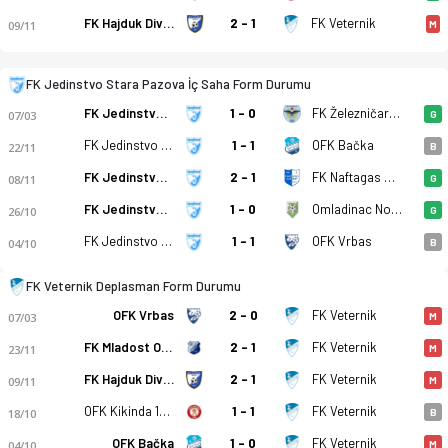
FK Jedinstvo Stara Pazova - FK Veternik 3-1 bitti. Gol anları,
FK Hajduk Divos
2 - 1
FK Veternik
09/11
M
FK Jedinstvo Stara Pazova İç Saha Form Durumu
FK Jedinstvo Stara Pazova
1 - 0
FK Železničar Pančevo
07/03
G
FK Jedinstvo Stara Pazova
1 - 1
OFK Bačka
22/11
B
FK Jedinstvo Stara Pazova
2 - 1
FK Naftagas Elemir
08/11
G
FK Jedinstvo Stara Pazova
1 - 0
Omladinac Novi B.
26/10
G
FK Jedinstvo Stara Pazova
1 - 1
OFK Vrbas
04/10
B
FK Veternik Deplasman Form Durumu
OFK Vrbas
2 - 0
FK Veternik
07/03
M
FK Mladost Omoljica
2 - 1
FK Veternik
23/11
M
FK Hajduk Divos
2 - 1
FK Veternik
09/11
M
OFK Kikinda 1909
1 - 1
FK Veternik
18/10
B
OFK Bačka
1 - 0
FK Veternik
04/10
M