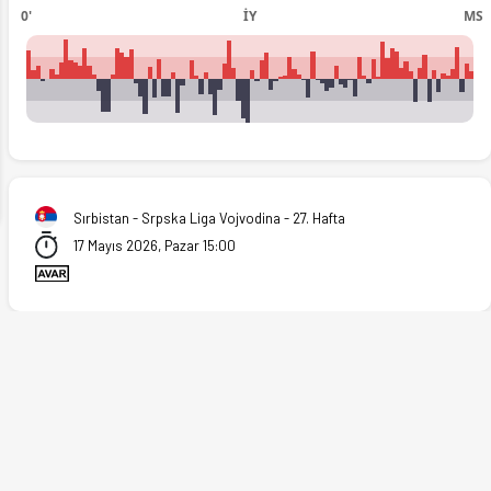
0'
İY
MS
ext
Sırbistan - Srpska Liga Vojvodina - 27. Hafta
17 Mayıs 2026, Pazar 15:00
7.05.2026)