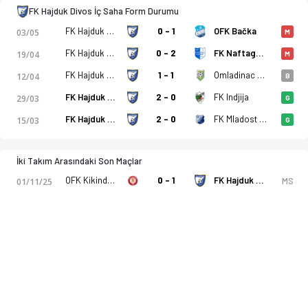
FK Hajduk Divos İç Saha Form Durumu
FK Hajduk Divos
0 - 1
OFK Bačka
03/05
M
FK Hajduk Divos
0 - 2
FK Naftagas Elemir
19/04
M
FK Hajduk Divos
1 - 1
Omladinac Novi B.
12/04
B
FK Hajduk Divos
2 - 0
FK Indjija
29/03
G
FK Hajduk Divos
2 - 0
FK Mladost Omoljica
15/03
G
İki Takım Arasındaki Son Maçlar
OFK Kikinda 1909
0 - 1
FK Hajduk Divos
MS
01/11/25