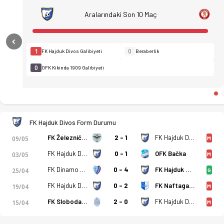
Aralarındaki Son 10 Maç
Previous
1
0
FK Hajduk Divos Galibiyeti
Beraberlik
0
OFK Kikinda 1909 Galibiyeti
FK Hajduk Divos Form Durumu
FK Železničar Pančevo
2 - 1
FK Hajduk Divos
09/05
M
FK Hajduk Divos
0 - 1
OFK Bačka
03/05
M
FK Dinamo 1945 Pancevo
0 - 4
FK Hajduk Divos
FK Hajduk Divos - OFK Kikinda 1909 6-4 bitti. Gol anları, kad
25/04
G
FK Hajduk Divos
0 - 2
FK Naftagas Elemir
19/04
M
FK Sloboda Donji Tovarnik
2 - 0
FK Hajduk Divos
15/04
M