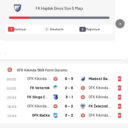
FK Hajduk Divos Son 5 Maçı
N
1
0
4
Galibiyet
Beraberlik
Mağlubiyet
OFK Kikinda 1909 Form Durumu
OFK Kikinda 1909
0 - 3
Mladost Bački Jarak
09/05
M
FK Veternik
2 - 0
OFK Kikinda 1909
02/05
M
FK Sloga Conoplja
3 - 1
OFK Kikinda 1909
ro, istatistikler, puan durumu ve iddaa oranları Ofsayt'ta. (1
25/04
M
OFK Kikinda 1909
0 - 2
FK Železničar Pančevo
18/04
M
OFK Bačka
3 - 2
OFK Kikinda 1909
15/04
M