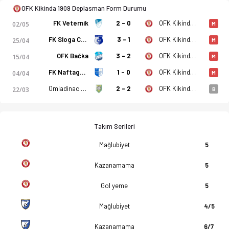
OFK Kikinda 1909 Deplasman Form Durumu
FK Veternik
2 - 0
OFK Kikinda 1909
02/05
M
FK Sloga Conoplja
3 - 1
OFK Kikinda 1909
25/04
M
OFK Bačka
3 - 2
OFK Kikinda 1909
15/04
M
FK Naftagas Elemir
1 - 0
OFK Kikinda 1909
04/04
M
Omladinac Novi B.
2 - 2
OFK Kikinda 1909
22/03
B
Takım Serileri
Mağlubiyet
5
Kazanamama
5
Gol yeme
5
Mağlubiyet
4/5
Kazanamama
6/7