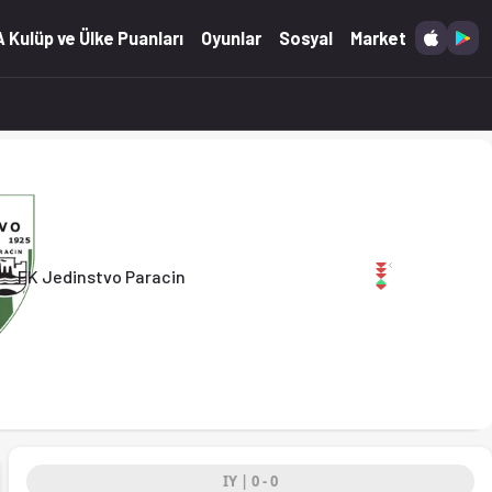
a. (02.05.2026)
 Kulüp ve Ülke Puanları
Oyunlar
Sosyal
Market
FK Jedinstvo Paracin
IY | 0 - 0