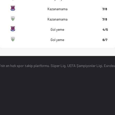
Kazanamama
7/8
Kazanamama
7/8
Gol yeme
4/5
Gol yeme
6/7
’nin en hızlı spor takip platformu. Süper Lig, UEFA Şampiyonlar Ligi, Eurolea