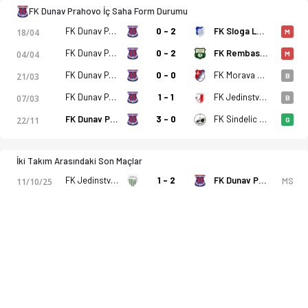
FK Dunav Prahovo İç Saha Form Durumu
FK Dunav Prahovo
0 - 2
FK Sloga Leskovac
18/04
M
FK Dunav Prahovo
0 - 2
FK Rembas Resavica
04/04
M
FK Dunav Prahovo
0 - 0
FK Morava Cuprija
21/03
B
FK Dunav Prahovo
1 - 1
FK Jedinstvo 1936 Krusevac
07/03
B
FK Dunav Prahovo
3 - 0
FK Sindelic Nis
22/11
G
İki Takım Arasındaki Son Maçlar
FK Jedinstvo Paracin
1 - 2
FK Dunav Prahovo
MS
11/10/25