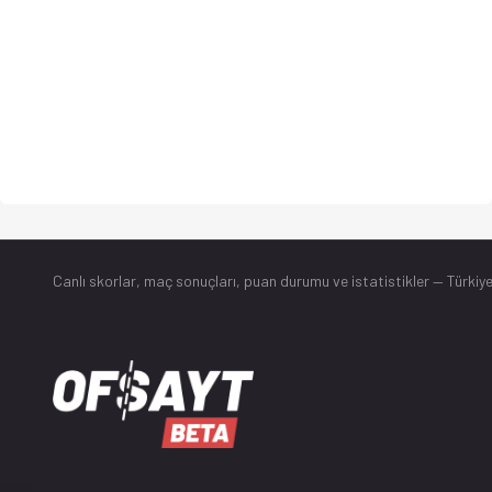
Canlı skorlar
, maç sonuçları, puan durumu ve istatistikler — Türkiye