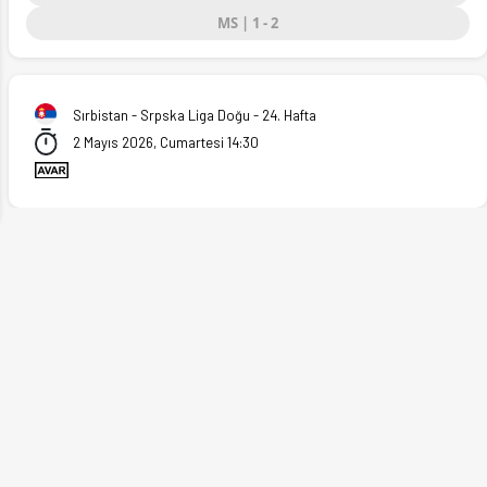
MS | 1 - 2
ext
Sırbistan - Srpska Liga Doğu - 24. Hafta
2 Mayıs 2026, Cumartesi 14:30
a. (02.05.2026)