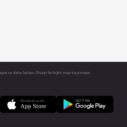
gue ve daha fazlası. Ofsayt ile hiçbir maçı kaçırmayın.