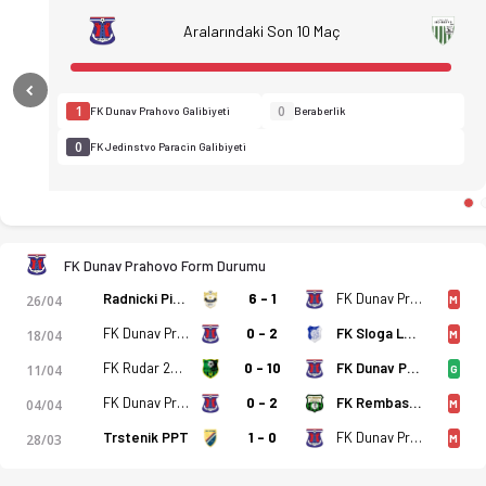
Aralarındaki Son 10 Maç
Previous
1
0
FK Dunav Prahovo Galibiyeti
Beraberlik
0
FK Jedinstvo Paracin Galibiyeti
FK Dunav Prahovo Form Durumu
Radnicki Pirot
6 - 1
FK Dunav Prahovo
26/04
M
FK Dunav Prahovo
0 - 2
FK Sloga Leskovac
18/04
M
FK Rudar 2016 Aleksinački Rudnik
0 - 10
FK Dunav Prahovo
11/04
G
FK Dunav Prahovo
0 - 2
FK Rembas Resavica
04/04
M
FK Dunav Prahovo - FK Jedinstvo Paracin 1-2 bitti. Gol anları
Trstenik PPT
1 - 0
FK Dunav Prahovo
28/03
M