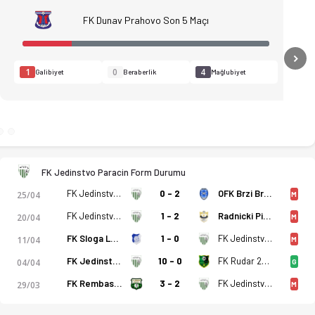
FK Dunav Prahovo Son 5 Maçı
N
1
0
4
Galibiyet
Beraberlik
Mağlubiyet
FK Jedinstvo Paracin Form Durumu
FK Jedinstvo Paracin
0 - 2
OFK Brzi Brod
25/04
M
FK Jedinstvo Paracin
1 - 2
Radnicki Pirot
20/04
M
FK Sloga Leskovac
1 - 0
FK Jedinstvo Paracin
11/04
M
FK Jedinstvo Paracin
10 - 0
FK Rudar 2016 Aleksinački Rudnik
04/04
G
, kadro, istatistikler, puan durumu ve iddaa oranları Ofsayt't
FK Rembas Resavica
3 - 2
FK Jedinstvo Paracin
29/03
M