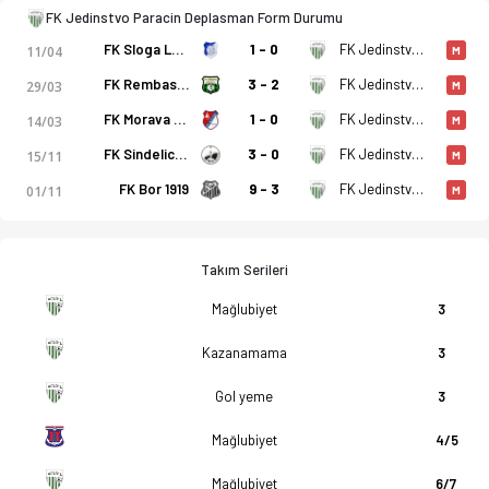
FK Jedinstvo Paracin Deplasman Form Durumu
FK Sloga Leskovac
1 - 0
FK Jedinstvo Paracin
11/04
M
FK Rembas Resavica
3 - 2
FK Jedinstvo Paracin
29/03
M
FK Morava Cuprija
1 - 0
FK Jedinstvo Paracin
14/03
M
FK Sindelic Nis
3 - 0
FK Jedinstvo Paracin
15/11
M
FK Bor 1919
9 - 3
FK Jedinstvo Paracin
01/11
M
Takım Serileri
Mağlubiyet
3
Kazanamama
3
Gol yeme
3
Mağlubiyet
4/5
Mağlubiyet
6/7