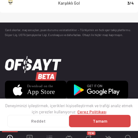
Karşılıklı Gol
3/4
Canlı skorlar
, maç sonuçları, puan durumu ve istatistikler — Türkiye’nin en hızlı spor takip platformu.
Süper Lig, UEFA Şampiyonlar Ligi, Euroleague ve daha fazlası. Ofsayt ile hiçbir maçı kaçırmayın.
Deneyiminizi iyileştirmek, içerikleri kişiselleştirmek ve trafiği analiz etmek
için çerezler kullanıyoruz.
Çerez Politikası
Reddet
Tamam
© 2025 Ofsayt
Kullanım Koşulları
Gizlilik Politikası
Çerez Politikası
İletişim
Sıkça Sorulan Sorular
Künye
YENİ