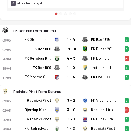
0
Radnicki Pirot Galibiyeti
FK Bor 1919 Form Durumu
FK Sloga Leskovac
1 - 4
FK Bor 1919
09/05
G
FK Bor 1919
18 - 0
FK Rudar 2016 Aleksinački Rudnik
02/05
G
FK Rembas Resavica
4 - 3
FK Bor 1919
26/04
M
FK Bor 1919
1 - 0
Trstenik PPT
18/04
G
FK Morava Cuprija
1 - 4
FK Bor 1919
11/04
G
Radnicki Pirot Form Durumu
Radnicki Pirot
3 - 2
FK Vlasina Vlasotince
09/05
G
Djerdap Kladovo
3 - 0
Radnicki Pirot
02/05
M
Radnicki Pirot
6 - 1
FK Dunav Prahovo
26/04
G
FK Jedinstvo Paracin
1 - 2
Radnicki Pirot
20/04
G