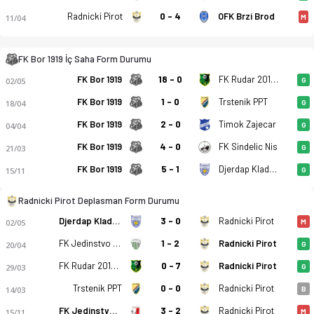
Radnicki Pirot
0 - 4
OFK Brzi Brod
11/04
M
FK Bor 1919 İç Saha Form Durumu
FK Bor 1919
18 - 0
FK Rudar 2016 Aleksinački Rudnik
FK Bor 1919 - FK Radnicki Pirot 1-1 bitti. Gol anları, kadro, 
02/05
G
FK Bor 1919
1 - 0
Trstenik PPT
18/04
G
FK Bor 1919
2 - 0
Timok Zajecar
04/04
G
FK Bor 1919
4 - 0
FK Sindelic Nis
21/03
G
FK Bor 1919
5 - 1
Djerdap Kladovo
15/11
G
Radnicki Pirot Deplasman Form Durumu
Djerdap Kladovo
3 - 0
Radnicki Pirot
02/05
M
FK Jedinstvo Paracin
1 - 2
Radnicki Pirot
20/04
G
FK Rudar 2016 Aleksinački Rudnik
0 - 7
Radnicki Pirot
29/03
G
Trstenik PPT
0 - 0
Radnicki Pirot
14/03
B
FK Jedinstvo 1936 Krusevac
3 - 2
Radnicki Pirot
15/11
M