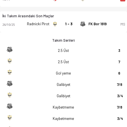
İki Takım Arasındaki Son Maçlar
Radnicki Pirot
1 - 3
FK Bor 1919
MS
26/10/25
Takım Serileri
2.5 Üst
3
2.5 Üst
7
Gol yeme
6
Galibiyet
7/8
Galibiyet
3/4
Kaybetmeme
7/8
Kaybetmeme
3/4