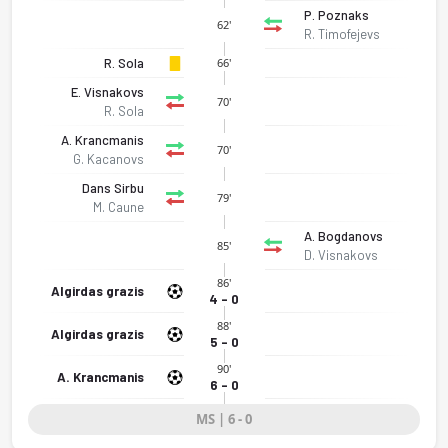
P. Poznaks
62'
R. Timofejevs
R. Sola
66'
E. Visnakovs
70'
R. Sola
A. Krancmanis
70'
G. Kacanovs
Dans Sirbu
79'
M. Caune
A. Bogdanovs
85'
D. Visnakovs
86'
Algirdas grazis
4 - 0
88'
Algirdas grazis
5 - 0
FK Beitar / Riga Mariners - Rezeknes Fa/Bjss 6-0 bitti. Gol an
90'
A. Krancmanis
6 - 0
MS | 6 - 0