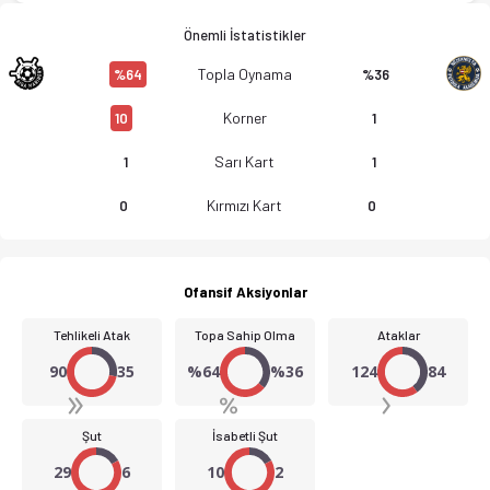
Önemli İstatistikler
Topla Oynama
%64
%36
Korner
10
1
Sarı Kart
1
1
Kırmızı Kart
0
0
Ofansif Aksiyonlar
Tehlikeli Atak
Topa Sahip Olma
Ataklar
90
35
%64
%36
124
84
Şut
İsabetli Şut
29
6
10
2