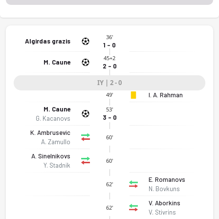
36'
Algirdas grazis
1 - 0
45+2
M. Caune
2 - 0
IY | 2 - 0
I. A. Rahman
49'
M. Caune
53'
3 - 0
G. Kacanovs
K. Ambrusevic
60'
A. Zamullo
A. Sinelnikovs
60'
Y. Stadnik
E. Romanovs
62'
N. Bovkuns
V. Aborkins
62'
V. Stivrins