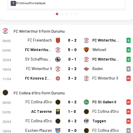
1
FC Collina d'Oro Galibiyeti
FC Winterthur II Form Durumu
FC Freienbach
0 - 2
FC Winterthur II
09/05
G
FC Winterthur II
5 - 0
Wettswil
03/05
G
SV Schaffhausen
0 - 1
FC Winterthur II
25/04
G
FC Winterthur II
2 - 2
Baden
18/04
B
FC Kosova Zurich
3 - 2
FC Winterthur II
11/04
M
FC Collina d'Oro Form Durumu
FC Collina d'Oro
0 - 2
FC St Gallen II
09/05
M
AC Taverne
1 - 0
FC Collina d'Oro
02/05
M
FC Collina d'Oro
0 - 2
Tuggen
25/04
M
Eschen-Mauren
0 - 0
FC Collina d'Oro
18/04
B