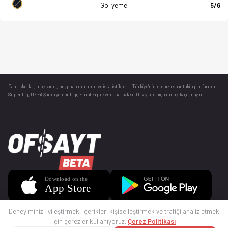
Gol yeme
5/6
Canlı skorlar
, maç sonuçları, puan durumu ve istatistikler — Türkiye’nin en hızlı spor takip platformu.
Süper Lig, UEFA Şampiyonlar Ligi, Euroleague ve daha fazlası. Ofsayt ile hiçbir maçı kaçırmayın.
Deneyiminizi iyileştirmek, içerikleri kişiselleştirmek ve trafiği analiz etmek
için çerezler kullanıyoruz.
Çerez Politikası