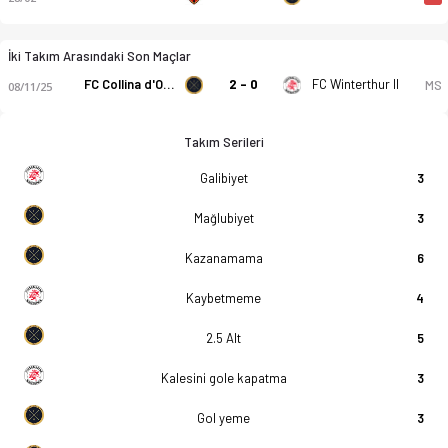
İki Takım Arasındaki Son Maçlar
FC Collina d'Oro
2 - 0
FC Winterthur II
MS
08/11/25
Takım Serileri
Galibiyet
3
Mağlubiyet
3
Kazanamama
6
Kaybetmeme
4
2.5 Alt
5
Kalesini gole kapatma
3
Gol yeme
3