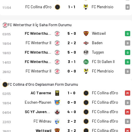
FC Collina d'Oro
1 - 1
FC Mendrisio
11/04
B
FC Winterthur II İç Saha Form Durumu
FC Winterthur II
5 - 0
Wettswil
FC Winterthur II - FC Collina d'Oro 1-1 bitti. Gol anları, kadr
03/05
G
FC Winterthur II
2 - 2
Baden
18/04
B
FC Winterthur II
5 - 0
Tuggen
18/03
G
FC Winterthur II
3 - 1
FC St Gallen II
14/03
G
FC Winterthur II
0 - 0
FC Mendrisio
28/02
B
FC Collina d'Oro Deplasman Form Durumu
AC Taverne
1 - 0
FC Collina d'Oro
02/05
M
Eschen-Mauren
0 - 0
FC Collina d'Oro
18/04
B
SC YF Juventus
4 - 0
FC Collina d'Oro
04/04
M
FC Widnau
2 - 2
FC Collina d'Oro
22/03
B
Wettswil
3 - 2
FC Collina d'Oro
28/02
M