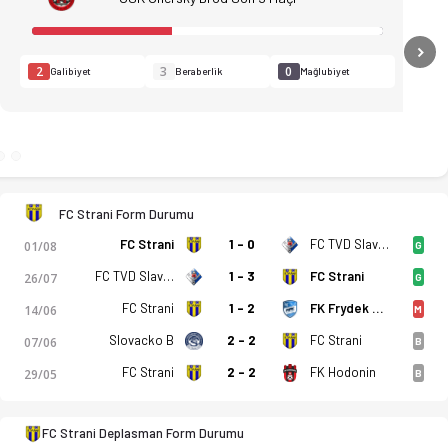
N
2
3
0
Galibiyet
Beraberlik
Mağlubiyet
FC Strani Form Durumu
atistikler, puan durumu ve iddaa oranları Ofsayt'ta. (09.08.20
FC Strani
1 - 0
FC TVD Slavicin
01/08
G
FC TVD Slavicin
1 - 3
FC Strani
26/07
G
FC Strani
1 - 2
FK Frydek Mistek
14/06
M
Slovacko B
2 - 2
FC Strani
07/06
B
FC Strani
2 - 2
FK Hodonin
29/05
B
FC Strani Deplasman Form Durumu