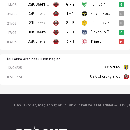
CSK Uhersky Brod
4 - 2
FC Hlucin
14/06
G
CSK Uhersky Brod
1 - 1
Slovan Rosice
31/05
B
CSK Uhersky Brod
2 - 2
FC Fastav Zlin B
21/05
B
CSK Uhersky Brod
2 - 1
Slovacko B
17/05
G
CSK Uhersky Brod
0 - 1
Trinec
03/05
M
İki Takım Arasındaki Son Maçlar
FC Strani
12/04/25
CSK Uhersky Brod
07/09/24
Canlı skorlar
, maç sonuçları, puan durumu ve istatistikler — Türkiye