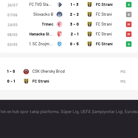
FC TVD Slavicin
1 - 3
FC Strani
26/07
G
Slovacko B
2 - 2
FC Strani
07/06
B
Trinec
3 - 0
FC Strani
24/05
M
Hanacka Slavia
2 - 1
FC Strani
08/05
M
1. SC Znojmo FK
0 - 5
FC Strani
03/05
G
1 - 0
CSK Uhersky Brod
MS
0 - 1
FC Strani
MS
’nin en hızlı spor takip platformu. Süper Lig, UEFA Şampiyonlar Ligi, Eurolea