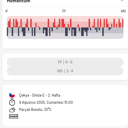
Momentum
0'
İY
MS
ext
IY | 0 - 0
25)
MS | 2 - 0
Çekya - Divize E - 2. Hafta
9 Ağustos 2025, Cumartesi 15:00
Parçalı Bulutlu, 32°C