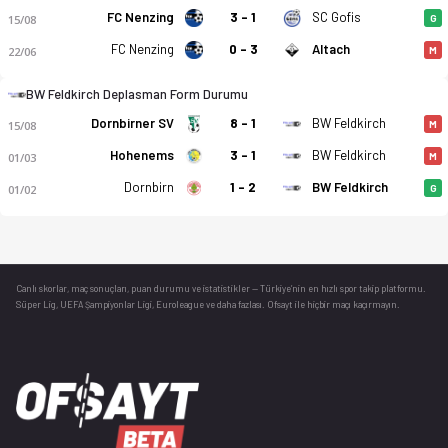
FC Nenzing
3 - 1
SC Gofis
15/08
G
FC Nenzing
0 - 3
Altach
22/06
M
BW Feldkirch Deplasman Form Durumu
Dornbirner SV
8 - 1
BW Feldkirch
15/08
M
Hohenems
3 - 1
BW Feldkirch
01/03
M
Dornbirn
1 - 2
BW Feldkirch
01/02
G
Canlı skorlar
, maç sonuçları, puan durumu ve istatistikler — Türkiye’nin en hızlı spor takip platformu.
Süper Lig, UEFA Şampiyonlar Ligi, Euroleague ve daha fazlası. Ofsayt ile hiçbir maçı kaçırmayın.