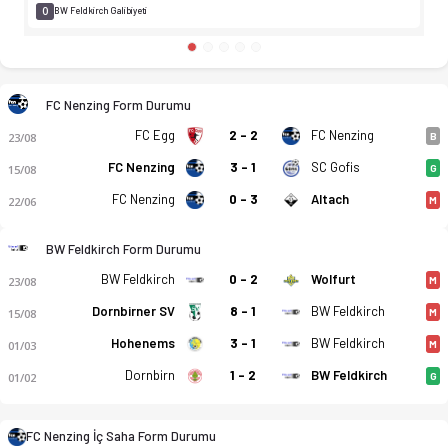
0
BW Feldkirch Galibiyeti
FC Nenzing Form Durumu
FC Egg
2 - 2
FC Nenzing
23/08
B
FC Nenzing
3 - 1
SC Gofis
15/08
G
FC Nenzing
0 - 3
Altach
22/06
M
FC Nenzing - BW Feldkirch 3-0 bitti. Gol anları, kadro, istati
BW Feldkirch Form Durumu
BW Feldkirch
0 - 2
Wolfurt
23/08
M
Dornbirner SV
8 - 1
BW Feldkirch
15/08
M
Hohenems
3 - 1
BW Feldkirch
01/03
M
Dornbirn
1 - 2
BW Feldkirch
01/02
G
FC Nenzing İç Saha Form Durumu