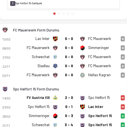
1
Spc Helfort 15 Galibiyeti
FC Mauerwerk Form Durumu
Lac Inter
0 - 0
FC Mauerwerk
15/03
B
FC Mauerwerk
0 - 0
Simmeringer
08/03
B
Schwechat
0 - 0
FC Mauerwerk
27/02
B
Stadlau
0 - 0
FC Mauerwerk
22/11
B
FC Mauerwerk
0 - 0
Hellas Kagran
02/11
B
Spc Helfort 15 Form Durumu
FV Austria XIII
2 - 0
Spc Helfort 15
14/03
M
Spc Helfort 15
0 - 1
Lac Inter
07/03
M
Simmeringer
0 - 3
Spc Helfort 15
28/02
G
FC Mauerwerk - Spc Helfort 15 21.03.2026 tarihinde başlıyor. M
Schwechat
3 - 4
Spc Helfort 15
21/11
G