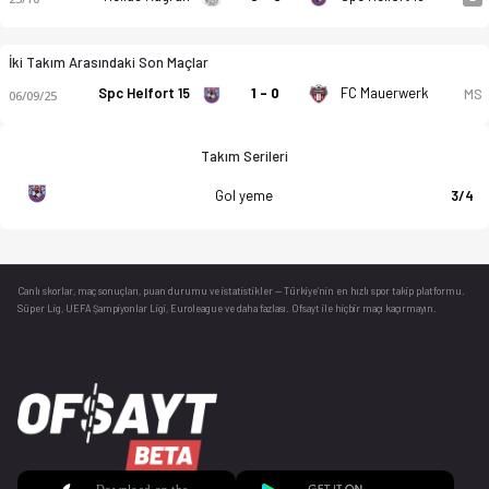
İki Takım Arasındaki Son Maçlar
Spc Helfort 15
1 - 0
FC Mauerwerk
MS
06/09/25
Takım Serileri
Gol yeme
3/4
Canlı skorlar
, maç sonuçları, puan durumu ve istatistikler — Türkiye’nin en hızlı spor takip platformu.
Süper Lig, UEFA Şampiyonlar Ligi, Euroleague ve daha fazlası. Ofsayt ile hiçbir maçı kaçırmayın.