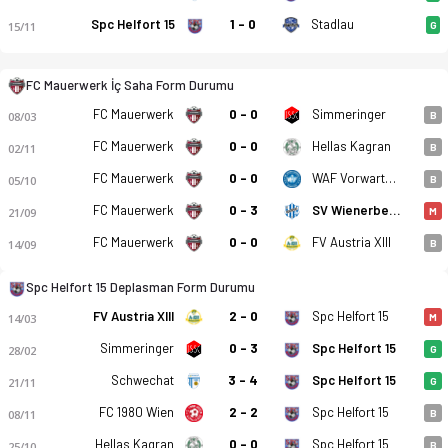
Spc Helfort 15
1 - 0
Stadlau
15/11
G
FC Mauerwerk İç Saha Form Durumu
FC Mauerwerk
0 - 0
Simmeringer
08/03
B
FC Mauerwerk
0 - 0
Hellas Kagran
02/11
B
FC Mauerwerk
0 - 0
WAF Vorwarts Brigittenau
05/10
B
FC Mauerwerk
0 - 3
SV Wienerberg 1921
21/09
M
FC Mauerwerk
0 - 0
FV Austria XIII
14/09
B
Spc Helfort 15 Deplasman Form Durumu
FV Austria XIII
2 - 0
Spc Helfort 15
14/03
M
Simmeringer
0 - 3
Spc Helfort 15
28/02
G
Schwechat
3 - 4
Spc Helfort 15
21/11
G
FC 1980 Wien
2 - 2
Spc Helfort 15
08/11
B
Hellas Kagran
0 - 0
Spc Helfort 15
25/10
B