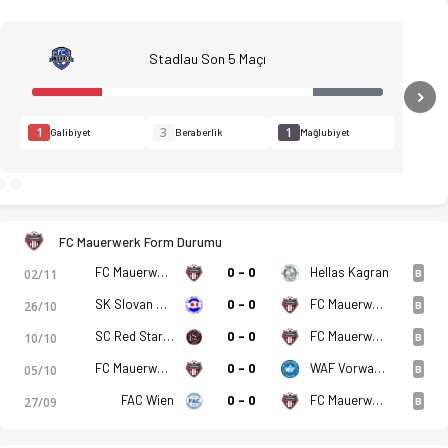
Stadlau Son 5 Maçı
N
1
3
1
Galibiyet
Beraberlik
Mağlubiyet
mel kadrolar, ilk 11'ler, iddaa oranları ve istatistikler Ofsa
FC Mauerwerk Form Durumu
FC Mauerwerk
0 - 0
Hellas Kagran
02/11
B
SK Slovan Hac
0 - 0
FC Mauerwerk
26/10
B
SC Red Star Penzing
0 - 0
FC Mauerwerk
10/10
B
FC Mauerwerk
0 - 0
WAF Vorwarts Brigittenau
05/10
B
FAC Wien
0 - 0
FC Mauerwerk
27/09
B