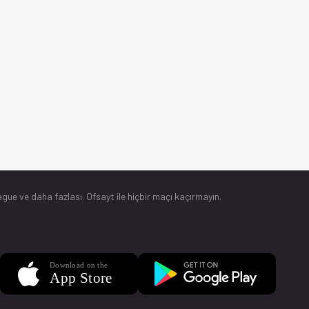
gue ve daha fazlası. Ofsayt ile hiçbir maçı kaçırmayın.