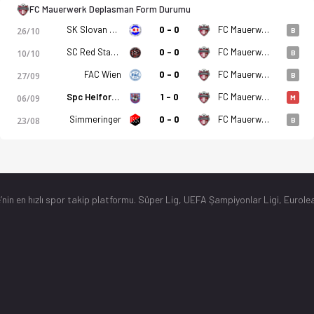
FC Mauerwerk Deplasman Form Durumu
SK Slovan Hac
0 - 0
FC Mauerwerk
26/10
B
SC Red Star Penzing
0 - 0
FC Mauerwerk
10/10
B
FAC Wien
0 - 0
FC Mauerwerk
27/09
B
Spc Helfort 15
1 - 0
FC Mauerwerk
06/09
M
Simmeringer
0 - 0
FC Mauerwerk
23/08
B
’nin en hızlı spor takip platformu. Süper Lig, UEFA Şampiyonlar Ligi, Eurolea