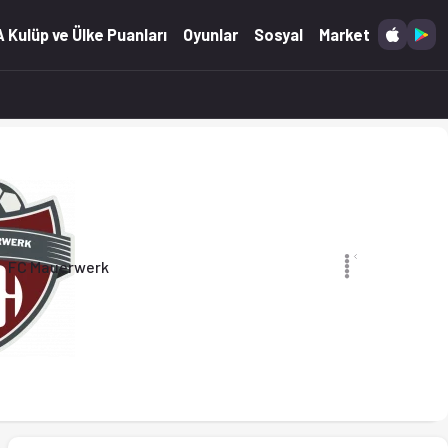
yt'ta.
 Kulüp ve Ülke Puanları
Oyunlar
Sosyal
Market
FC Mauerwerk