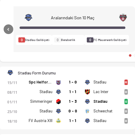
Aralarındaki Son 10 Maç
Previous
0
0
0
Stadlau Galibiyeti
Beraberlik
FC Mauerwerk Galibiyeti
FC Stadlau - FC Mauerwerk 22.11.2025 tarihinde başlıyor. Muhte
Stadlau Form Durumu
Spc Helfort 15
1 - 0
Stadlau
15/11
M
Stadlau
1 - 1
Lac Inter
08/11
B
Simmeringer
1 - 3
Stadlau
01/11
G
Stadlau
0 - 0
Schwechat
25/10
B
FV Austria XIII
1 - 1
Stadlau
18/10
B