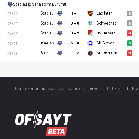
Stadlau İç Saha Form Durumu
Stadlau
1 - 1
Lac Inter
08/11
B
Stadlau
0 - 0
Schwechat
25/10
B
Stadlau
0 - 2
SV Gerasdorf
04/10
M
Stadlau
3 - 0
SK Slovan Hac
20/09
G
Stadlau
1 - 2
SC Red Star Penzing
06/09
M
Canlı skorlar
, maç sonuçları, puan durumu ve istatistikler — Türkiye