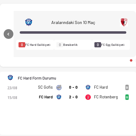
Aralarındaki Son 10 Maç
Previous
0
0
0
FC Hard Galibiyeti
Beraberlik
FC Egg Galibiyeti
FC Hard - FC Egg 0-2 bitti. Gol anları, kadro, istatistikler, 
FC Hard Form Durumu
SC Gofis
0 - 0
FC Hard
23/08
B
FC Hard
2 - 0
FC Rotenberg
15/08
G