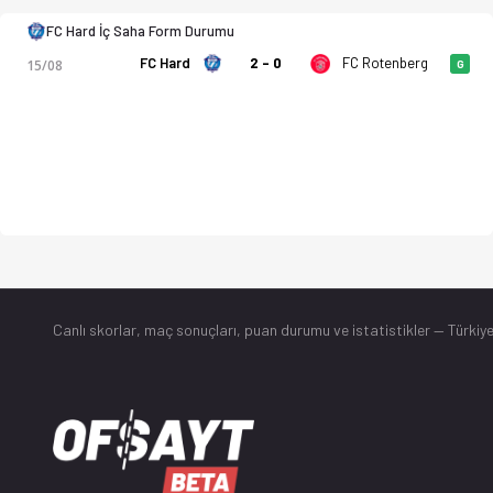
FC Hard İç Saha Form Durumu
FC Hard
2 - 0
FC Rotenberg
15/08
G
Canlı skorlar
, maç sonuçları, puan durumu ve istatistikler — Türkiye