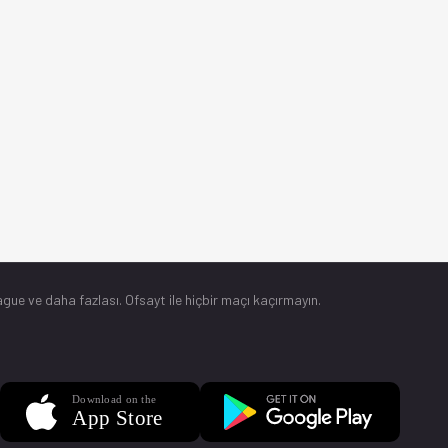
gue ve daha fazlası. Ofsayt ile hiçbir maçı kaçırmayın.