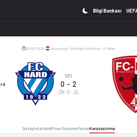
puan durumu ve iddaa oranları Ofsayt'ta. (29.08.2025)
Bilgi Bankası
UEFA
29.08.2025
Avusturya - Eliteliga Voralberg - 3. Hafta
MS
0
-
2
ard
(İY:
0
-
2
)
Detay
İstatistik
Puan Durumu
Forum
Karşılaştırma