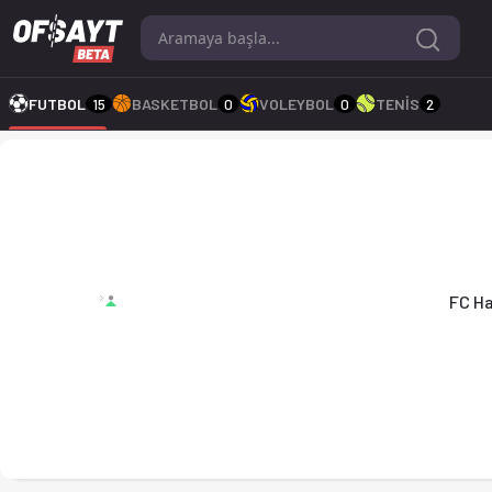
FC Hard - FC Egg 0-2 bitti. Gol anları, kadro, istatistikler, 
FUTBOL
15
BASKETBOL
0
VOLEYBOL
0
TENİS
2
FC Hard 0-2 FC Egg
FC H