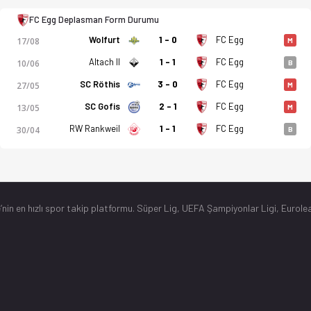
FC Egg Deplasman Form Durumu
Wolfurt
1 - 0
FC Egg
17/08
M
Altach II
1 - 1
FC Egg
10/06
B
SC Röthis
3 - 0
FC Egg
27/05
M
SC Gofis
2 - 1
FC Egg
13/05
M
RW Rankweil
1 - 1
FC Egg
30/04
B
’nin en hızlı spor takip platformu. Süper Lig, UEFA Şampiyonlar Ligi, Eurolea