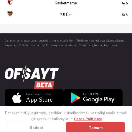
Kaybetmeme
4/5
2.5 Üst
5/6
Canlı skorlar
, maç sonuçları, puan durumu ve istatistikler — Türkiye’nin en hızlı spor takip platformu.
Süper Lig, UEFA Şampiyonlar Ligi, Euroleague ve daha fazlası. Ofsayt ile hiçbir maçı kaçırmayın.
Deneyiminizi iyileştirmek, içerikleri kişiselleştirmek ve trafiği analiz etmek
için çerezler kullanıyoruz.
Çerez Politikası
Reddet
Tamam
© 2025 Ofsayt