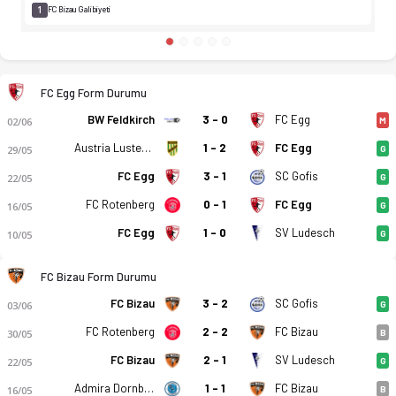
1
FC Bizau Galibiyeti
FC Egg Form Durumu
BW Feldkirch
3 - 0
FC Egg
02/06
M
Austria Lustenau (A)
1 - 2
FC Egg
29/05
G
FC Egg
3 - 1
SC Gofis
22/05
G
FC Rotenberg
0 - 1
FC Egg
16/05
G
FC Egg
1 - 0
SV Ludesch
10/05
G
FC Bizau Form Durumu
FC Bizau
3 - 2
SC Gofis
03/06
G
FC Rotenberg
2 - 2
FC Bizau
30/05
B
FC Bizau
2 - 1
SV Ludesch
22/05
G
Admira Dornbirn
1 - 1
FC Bizau
16/05
B