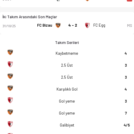
İki Takım Arasındaki Son Maçlar
FC Bizau
4 - 2
FC Egg
MS
31/10/25
Takım Serileri
Kaybetmeme
4
2.5 Üst
3
2.5 Üst
3
Karşılıklı Gol
4
Gol yeme
3
Gol yeme
7
Galibiyet
4/5