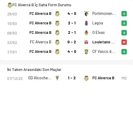
FC Alverca B İç Saha Form Durumu
FC Alverca B
4 - 0
Portimonense SC B
29/03
G
FC Alverca B
2 - 1
Lagoa
15/03
G
FC Alverca B
2 - 1
O Elvas
08/03
G
FC Alverca B
0 - 2
Louletano DC
22/02
M
FC Alverca B
4 - 0
CF Vasco da Gama
17/01
G
İki Takım Arasındaki Son Maçlar
GD Alcochetense
1 - 2
FC Alverca B
MS
07/12/25