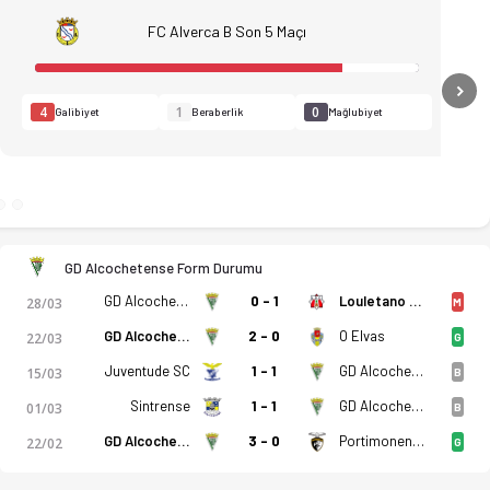
FC Alverca B Son 5 Maçı
N
4
1
0
Galibiyet
Beraberlik
Mağlubiyet
GD Alcochetense Form Durumu
GD Alcochetense
0 - 1
Louletano DC
28/03
M
GD Alcochetense
2 - 0
O Elvas
22/03
G
Juventude SC
1 - 1
GD Alcochetense
15/03
B
Sintrense
1 - 1
GD Alcochetense
01/03
B
GD Alcochetense
3 - 0
Portimonense SC B
22/02
G
statistikler, puan durumu ve iddaa oranları Ofsayt'ta. (04.04.