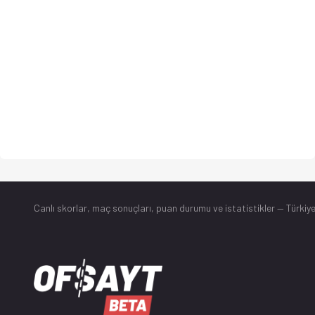
Canlı skorlar
, maç sonuçları, puan durumu ve istatistikler — Türkiye