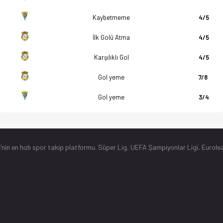
Kaybetmeme
4/5
İlk Golü Atma
4/5
Karşılıklı Gol
4/5
Gol yeme
7/8
Gol yeme
3/4
’nin en hızlı spor takip platformu. Süper Lig, UEFA Şampiyonlar Ligi, Eurolea