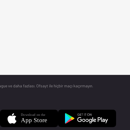
gue ve daha fazlası. Ofsayt ile hiçbir maçı kaçırmayın.