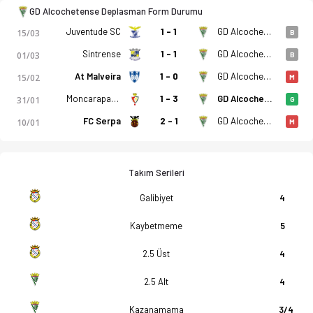
GD Alcochetense Deplasman Form Durumu
Juventude SC
1 - 1
GD Alcochetense
15/03
B
Sintrense
1 - 1
GD Alcochetense
01/03
B
At Malveira
1 - 0
GD Alcochetense
15/02
M
Moncarapachense
1 - 3
GD Alcochetense
31/01
G
FC Serpa
2 - 1
GD Alcochetense
10/01
M
Takım Serileri
Galibiyet
4
Kaybetmeme
5
2.5 Üst
4
2.5 Alt
4
Kazanamama
3/4