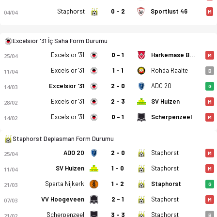
Staphorst
0 - 2
Sportlust 46
04/04
M
Excelsior '31 İç Saha Form Durumu
Excelsior '31 - Staphorst 3-1 bitti. Gol anları, kadro, istatis
Excelsior '31
0 - 1
Harkemase Boys
25/04
M
Excelsior '31
1 - 1
Rohda Raalte
11/04
B
Excelsior '31
2 - 0
ADO 20
14/03
G
Excelsior '31
2 - 3
SV Huizen
28/02
M
Excelsior '31
0 - 1
Scherpenzeel
14/02
M
Staphorst Deplasman Form Durumu
ADO 20
2 - 0
Staphorst
25/04
M
SV Huizen
1 - 0
Staphorst
11/04
M
Sparta Nijkerk
1 - 2
Staphorst
21/03
G
VV Hoogeveen
2 - 1
Staphorst
07/03
M
Scherpenzeel
3 - 3
Staphorst
21/02
B