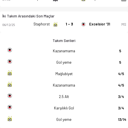
İki Takım Arasındaki Son Maçlar
Staphorst
1 - 3
Excelsior '31
MS
06/12/25
Takım Serileri
Kazanamama
5
Gol yeme
5
Mağlubiyet
4/5
Kazanamama
4/5
2.5 Alt
3/4
Karşılıklı Gol
3/4
Gol yeme
13/14