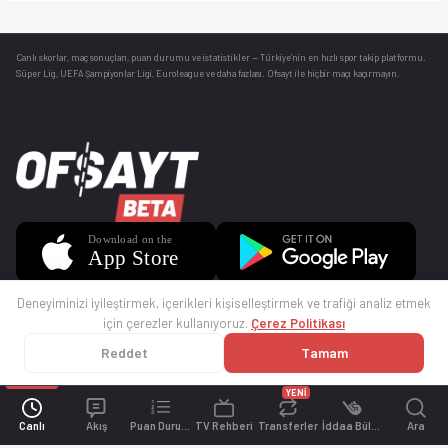
Canlı skorlar
, maç sonuçları, puan durumu ve istatistikler — Türkiye’nin en hızlı spor takip platformu.
Süper Lig, UEFA Şampiyonlar Ligi, Euroleague ve daha fazlası. Ofsayt ile hiçbir maçı kaçırmayın.
Deneyiminizi iyileştirmek, içerikleri kişiselleştirmek ve trafiği analiz etmek
için çerezler kullanıyoruz.
Çerez Politikası
Reddet
Tamam
© 2025 Ofsayt
Kullanım Koşulları
Gizlilik Politikası
Çerez Politikası
İletişim
Sıkça Sorulan Sorular
Künye
YENİ
Canlı
Akış
Puan Durumu
TV Rehberi
Transferler
İddaa Bülteni
Ara