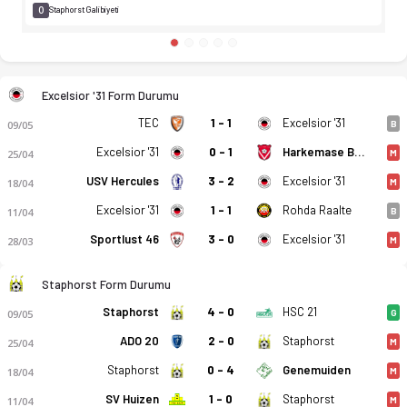
0
Staphorst Galibiyeti
Excelsior '31 Form Durumu
TEC
1 - 1
Excelsior '31
09/05
B
Excelsior '31
0 - 1
Harkemase Boys
25/04
M
USV Hercules
3 - 2
Excelsior '31
18/04
M
Excelsior '31
1 - 1
Rohda Raalte
11/04
B
Sportlust 46
3 - 0
Excelsior '31
28/03
M
Staphorst Form Durumu
Staphorst
4 - 0
HSC 21
09/05
G
ADO 20
2 - 0
Staphorst
25/04
M
Staphorst
0 - 4
Genemuiden
18/04
M
SV Huizen
1 - 0
Staphorst
11/04
M