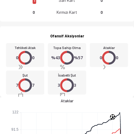
Sarı Kart
1
0
Kırmızı Kart
0
0
FC Elva - JK Tallinna Kalev 1-2 bitti. Gol anları, kadro, istat
Ofansif Aksiyonlar
Tehlikeli Atak
Topa Sahip Olma
Ataklar
0
0
%43
%57
0
0
Şut
İsabetli Şut
7
7
3
3
Ataklar