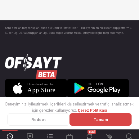
Canlı skorlar
, maç sonuçları, puan durumu ve istatistikler — Türkiye’nin en hızlı spor takip platformu.
Süper Lig, UEFA Şampiyonlar Ligi, Euroleague ve daha fazlası. Ofsayt ile hiçbir maçı kaçırmayın.
Deneyiminizi iyileştirmek, içerikleri kişiselleştirmek ve trafiği analiz etmek
için çerezler kullanıyoruz.
Çerez Politikası
Reddet
Tamam
© 2025 Ofsayt
Kullanım Koşulları
Gizlilik Politikası
Çerez Politikası
İletişim
Sıkça Sorulan Sorular
Künye
YENİ