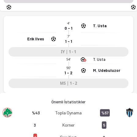
4'
T. Usta
0 - 1
7'
Erik Ilves
1 - 1
IY | 1 - 1
T. Usta
54'
90'
M. Udebuluzor
1 - 2
MS | 1 - 2
Önemli İstatistikler
Topla Oynama
%43
%57
Korner
3
5