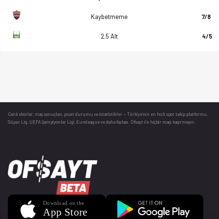
Kaybetmeme
7/8
2.5 Alt
4/5
Canlı skorlar
, maç sonuçları, puan durumu ve istatistikler — Türkiye’nin en hızlı spor takip platformu.
Süper Lig, UEFA Şampiyonlar Ligi, Euroleague ve daha fazlası. Ofsayt ile hiçbir maçı kaçırmayın.