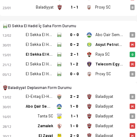
Baladiyyat
1 - 1
Proxy SC
23/01
B
El Sekka El Hadid İç Saha Form Durumu
El Sekka El Hadid
0 - 0
Abo Qair Semads
12/02
B
El Sekka El Hadid
0 - 2
Asyut Petroleum
El Sekka El Hadid - Baladiyyat Al Mehalla 1-0 bitti. Gol anlar
30/01
M
El Sekka El Hadid
2 - 1
Raya SC
15/01
G
El Sekka El Hadid
1 - 2
Telecom Egypt
21/12
M
El Sekka El Hadid
0 - 0
Proxy SC
05/12
B
Baladiyyat Deplasman Form Durumu
El-Entag El-Harby
2 - 2
Baladiyyat
13/02
B
Abo Qair Semads
1 - 0
Baladiyyat
30/01
M
Tanta SC
1 - 1
Baladiyyat
16/01
B
Zamalek
1 - 0
Baladiyyat
28/12
M
El Zayat
2 - 0
Baladiyyat
20/12
M