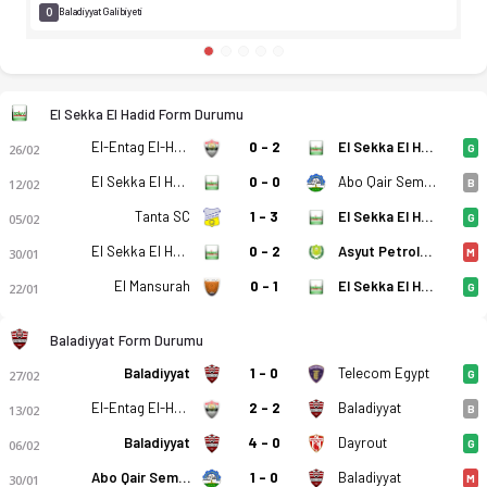
0
Baladiyyat Galibiyeti
El Sekka El Hadid Form Durumu
El-Entag El-Harby
0 - 2
El Sekka El Hadid
26/02
G
El Sekka El Hadid
0 - 0
Abo Qair Semads
12/02
B
Tanta SC
1 - 3
El Sekka El Hadid
05/02
G
El Sekka El Hadid
0 - 2
Asyut Petroleum
30/01
M
El Mansurah
0 - 1
El Sekka El Hadid
22/01
G
Baladiyyat Form Durumu
Baladiyyat
1 - 0
Telecom Egypt
27/02
G
El-Entag El-Harby
2 - 2
Baladiyyat
13/02
B
Baladiyyat
4 - 0
Dayrout
06/02
G
Abo Qair Semads
1 - 0
Baladiyyat
30/01
M