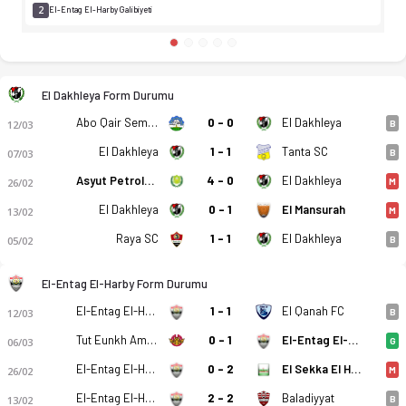
2
El-Entag El-Harby Galibiyeti
El Dakhleya Form Durumu
Abo Qair Semads
0 - 0
El Dakhleya
12/03
B
El Dakhleya
1 - 1
Tanta SC
07/03
B
Asyut Petroleum
4 - 0
El Dakhleya
26/02
M
El Dakhleya
0 - 1
El Mansurah
13/02
M
Raya SC
1 - 1
El Dakhleya
05/02
B
El-Entag El-Harby Form Durumu
El-Entag El-Harby
1 - 1
El Qanah FC
12/03
B
Tut Eunkh Amw FC
0 - 1
El-Entag El-Harby
06/03
G
El-Entag El-Harby
0 - 2
El Sekka El Hadid
26/02
M
El-Entag El-Harby
2 - 2
Baladiyyat
13/02
B