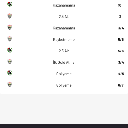
Kazanamama
10
2.5 Alt
3
Kazanamama
3/4
Kaybetmeme
5/6
2.5 Alt
5/6
İlk Golü Atma
3/4
Gol yeme
4/5
Gol yeme
6/7