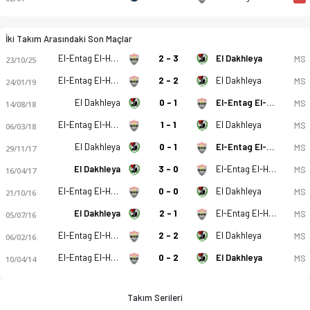
İki Takım Arasındaki Son Maçlar
El-Entag El-Harby
2 - 3
El Dakhleya
MS
23/10/25
El-Entag El-Harby
2 - 2
El Dakhleya
MS
24/01/19
El Dakhleya
0 - 1
El-Entag El-Harby
MS
14/08/18
El-Entag El-Harby
1 - 1
El Dakhleya
MS
06/03/18
El Dakhleya
0 - 1
El-Entag El-Harby
MS
29/11/17
El Dakhleya
3 - 0
El-Entag El-Harby
MS
16/04/17
El-Entag El-Harby
0 - 0
El Dakhleya
MS
21/10/16
El Dakhleya
2 - 1
El-Entag El-Harby
MS
05/07/16
El-Entag El-Harby
2 - 2
El Dakhleya
MS
06/02/16
El-Entag El-Harby
0 - 2
El Dakhleya
MS
10/04/14
Takım Serileri