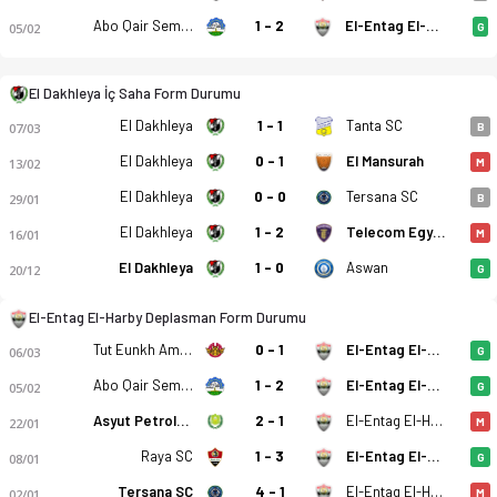
Abo Qair Semads
1 - 2
El-Entag El-Harby
05/02
G
El Dakhleya İç Saha Form Durumu
El Dakhleya
1 - 1
Tanta SC
07/03
B
El Dakhleya
0 - 1
El Mansurah
13/02
M
El Dakhleya
0 - 0
Tersana SC
29/01
B
El Dakhleya
1 - 2
Telecom Egypt
16/01
M
El Dakhleya
1 - 0
Aswan
20/12
G
El Dakhleya SC - El-Entag El-Harby 1-3 bitti. Gol anları, kadr
El-Entag El-Harby Deplasman Form Durumu
Tut Eunkh Amw FC
0 - 1
El-Entag El-Harby
06/03
G
Abo Qair Semads
1 - 2
El-Entag El-Harby
05/02
G
Asyut Petroleum
2 - 1
El-Entag El-Harby
22/01
M
Raya SC
1 - 3
El-Entag El-Harby
08/01
G
Tersana SC
4 - 1
El-Entag El-Harby
02/01
M