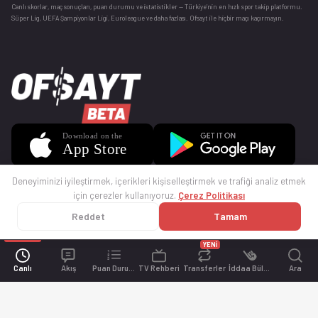
Canlı skorlar
, maç sonuçları, puan durumu ve istatistikler — Türkiye’nin en hızlı spor takip platformu.
Süper Lig, UEFA Şampiyonlar Ligi, Euroleague ve daha fazlası. Ofsayt ile hiçbir maçı kaçırmayın.
Deneyiminizi iyileştirmek, içerikleri kişiselleştirmek ve trafiği analiz etmek
için çerezler kullanıyoruz.
Çerez Politikası
Reddet
Tamam
© 2025 Ofsayt
Kullanım Koşulları
Gizlilik Politikası
Çerez Politikası
İletişim
Sıkça Sorulan Sorular
Künye
YENİ
Canlı
Akış
Puan Durumu
TV Rehberi
Transferler
İddaa Bülteni
Ara