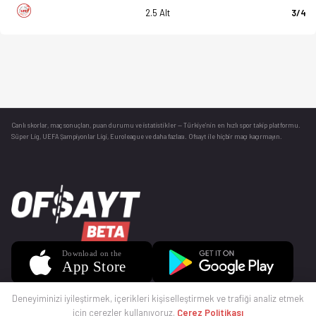
2.5 Alt
3/4
Canlı skorlar
, maç sonuçları, puan durumu ve istatistikler — Türkiye’nin en hızlı spor takip platformu.
Süper Lig, UEFA Şampiyonlar Ligi, Euroleague ve daha fazlası. Ofsayt ile hiçbir maçı kaçırmayın.
Deneyiminizi iyileştirmek, içerikleri kişiselleştirmek ve trafiği analiz etmek
için çerezler kullanıyoruz.
Çerez Politikası