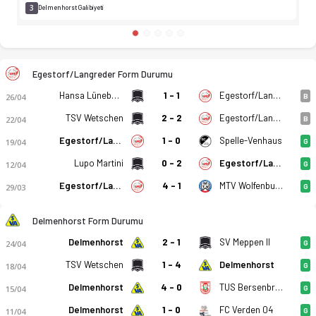
3
Delmenhorst Galibiyeti
Egestorf/Langreder Form Durumu
Hansa Lüneburg
1 - 1
Egestorf/Langreder
26/04
B
TSV Wetschen
2 - 2
Egestorf/Langreder
22/04
B
Egestorf/Langreder
1 - 0
Spelle-Venhaus
19/04
G
Lupo Martini
0 - 2
Egestorf/Langreder
12/04
G
Egestorf/Langreder
4 - 1
MTV Wolfenbuttel
29/03
G
Delmenhorst Form Durumu
Delmenhorst
2 - 1
SV Meppen II
24/04
G
TSV Wetschen
1 - 4
Delmenhorst
18/04
G
Delmenhorst
4 - 0
TUS Bersenbruck
15/04
G
Delmenhorst
1 - 0
FC Verden 04
11/04
G