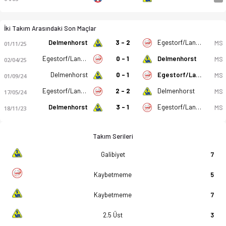
İki Takım Arasındaki Son Maçlar
Delmenhorst
3 - 2
Egestorf/Langreder
MS
01/11/25
Egestorf/Langreder
0 - 1
Delmenhorst
MS
02/04/25
Delmenhorst
0 - 1
Egestorf/Langreder
MS
01/09/24
Egestorf/Langreder
2 - 2
Delmenhorst
MS
17/05/24
Delmenhorst
3 - 1
Egestorf/Langreder
MS
18/11/23
Takım Serileri
Galibiyet
7
Kaybetmeme
5
Kaybetmeme
7
2.5 Üst
3