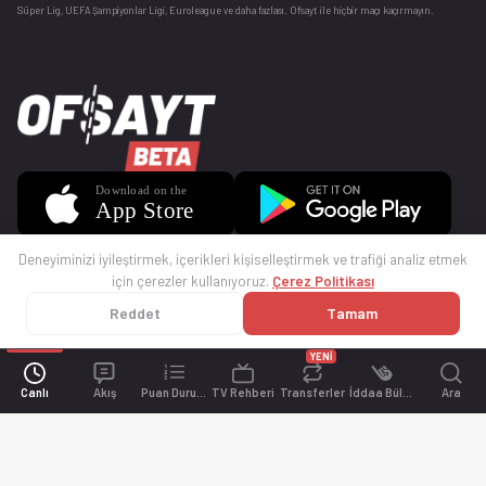
Süper Lig, UEFA Şampiyonlar Ligi, Euroleague ve daha fazlası. Ofsayt ile hiçbir maçı kaçırmayın.
Deneyiminizi iyileştirmek, içerikleri kişiselleştirmek ve trafiği analiz etmek
için çerezler kullanıyoruz.
Çerez Politikası
Reddet
Tamam
© 2025 Ofsayt
Kullanım Koşulları
Gizlilik Politikası
Çerez Politikası
İletişim
Sıkça Sorulan Sorular
Künye
YENİ
Canlı
Akış
Puan Durumu
TV Rehberi
Transferler
İddaa Bülteni
Ara