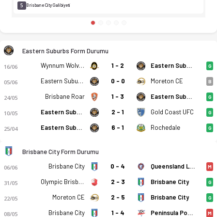
5
Brisbane City Galibiyeti
Eastern Suburbs Form Durumu
Wynnum Wolves
1 - 2
Eastern Suburbs
16/06
G
Eastern Suburbs
0 - 0
Moreton CE
05/06
B
Brisbane Roar
1 - 3
Eastern Suburbs
24/05
G
Eastern Suburbs
2 - 1
Gold Coast UFC
10/05
G
Eastern Suburbs
6 - 1
Rochedale
25/04
G
Brisbane City Form Durumu
Brisbane City
0 - 4
Queensland Lions
06/06
M
Olympic Brisbane
2 - 3
Brisbane City
31/05
G
Moreton CE
2 - 5
Brisbane City
22/05
G
Brisbane City
1 - 4
Peninsula Power
08/05
M