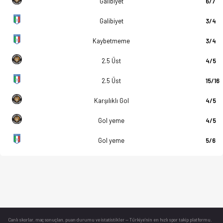
Galibiyet
6/7
Galibiyet
3/4
Kaybetmeme
3/4
2.5 Üst
4/5
2.5 Üst
15/16
Karşılıklı Gol
4/5
Gol yeme
4/5
Gol yeme
5/6
Canlı skorlar
, maç sonuçları, puan durumu ve istatistikler — Türkiye’nin en hızlı spor takip platformu.