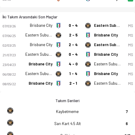
İki Takım Arasındaki Son Maçlar
Brisbane City
0 - 4
Eastern Suburbs
MS
07/03/26
Eastern Suburbs
2 - 5
Brisbane City
MS
07/06/25
Brisbane City
2 - 4
Eastern Suburbs
MS
02/03/25
Eastern Suburbs
0 - 4
Brisbane City
MS
21/07/23
Brisbane City
4 - 0
Eastern Suburbs
MS
23/04/23
Eastern Suburbs
1 - 4
Brisbane City
MS
06/08/22
Brisbane City
2 - 1
Eastern Suburbs
MS
08/05/22
Takım Serileri
Kaybetmeme
7
Sarı Kart 4.5 Alt
6