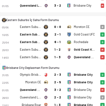
Queensland Lions
3 - 2
Brisbane City
01/05
M
Eastern Suburbs İç Saha Form Durumu
Eastern Suburbs
0 - 0
Moreton CE
05/06
B
Eastern Suburbs
2 - 1
Gold Coast UFC
10/05
G
Eastern Suburbs
6 - 1
Rochedale
25/04
G
Eastern Suburbs
1 - 2
Gold Coast Knights
20/03
M
Eastern Suburbs
1 - 3
Queensland Lions
14/03
M
Eastern Suburbs FC - Brisbane City FC 3-1 bitti. Gol anları, k
Brisbane City Deplasman Form Durumu
Olympic Brisbane
2 - 3
Brisbane City
31/05
G
Moreton CE
2 - 5
Brisbane City
22/05
G
Queensland Lions
3 - 2
Brisbane City
01/05
M
Queensland Lions
2 - 2
Brisbane City
28/03
B
Brisbane Roar
1 - 3
Brisbane City
22/02
G