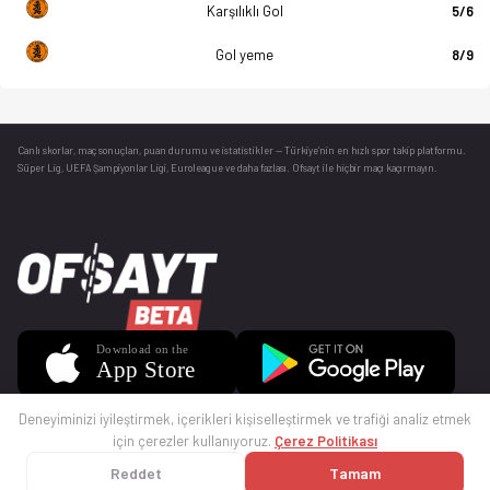
Karşılıklı Gol
5/6
Gol yeme
8/9
Canlı skorlar
, maç sonuçları, puan durumu ve istatistikler — Türkiye’nin en hızlı spor takip platformu.
Süper Lig, UEFA Şampiyonlar Ligi, Euroleague ve daha fazlası. Ofsayt ile hiçbir maçı kaçırmayın.
Deneyiminizi iyileştirmek, içerikleri kişiselleştirmek ve trafiği analiz etmek
için çerezler kullanıyoruz.
Çerez Politikası
Reddet
Tamam
© 2025 Ofsayt