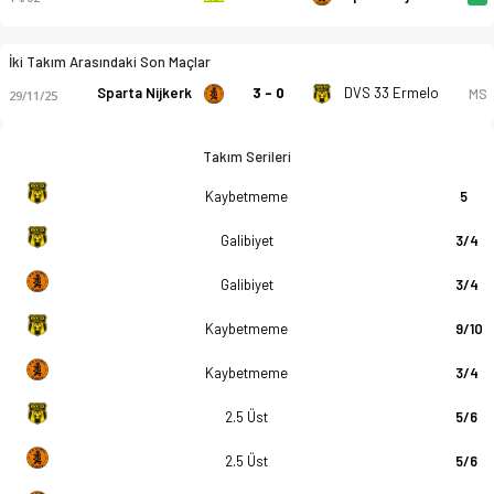
İki Takım Arasındaki Son Maçlar
Sparta Nijkerk
3 - 0
DVS 33 Ermelo
MS
29/11/25
Takım Serileri
Kaybetmeme
5
Galibiyet
3/4
Galibiyet
3/4
Kaybetmeme
9/10
Kaybetmeme
3/4
2.5 Üst
5/6
2.5 Üst
5/6