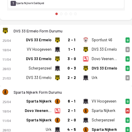
1
Sparta Nijkerk Galibiyeti
DVS 33 Ermelo Form Durumu
DVS 33 Ermelo
2 - 1
Sportlust 46
25/04
G
VV Hoogeveen
1 - 1
DVS 33 Ermelo
18/04
B
DVS 33 Ermelo
3 - 0
Dovo Veenendaal
11/04
G
Scherpenzeel
0 - 3
DVS 33 Ermelo
28/03
G
DVS 33 Ermelo
2 - 2
Urk
21/03
B
Sparta Nijkerk Form Durumu
Sparta Nijkerk
6 - 1
VV Hoogeveen
25/04
G
Dovo Veenendaal
2 - 1
Sparta Nijkerk
18/04
M
Sparta Nijkerk
2 - 0
Scherpenzeel
11/04
G
Urk
4 - 5
Sparta Nijkerk
28/03
G