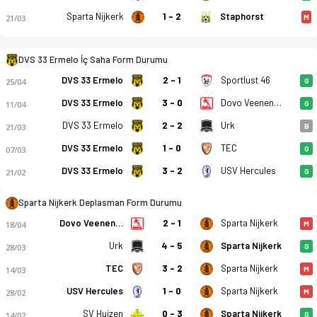
Sparta Nijkerk
1 - 2
Staphorst
21/03
M
DVS 33 Ermelo İç Saha Form Durumu
DVS 33 Ermelo
2 - 1
Sportlust 46
25/04
G
SV DVS 33 Ermelo - VV Sparta Nijkerk 2-2 bitti. Gol anları, k
DVS 33 Ermelo
3 - 0
Dovo Veenendaal
11/04
G
DVS 33 Ermelo
2 - 2
Urk
21/03
B
DVS 33 Ermelo
1 - 0
TEC
07/03
G
DVS 33 Ermelo
3 - 2
USV Hercules
21/02
G
Sparta Nijkerk Deplasman Form Durumu
Dovo Veenendaal
2 - 1
Sparta Nijkerk
18/04
M
Urk
4 - 5
Sparta Nijkerk
28/03
G
TEC
3 - 2
Sparta Nijkerk
14/03
M
USV Hercules
1 - 0
Sparta Nijkerk
28/02
M
SV Huizen
0 - 3
Sparta Nijkerk
14/02
G