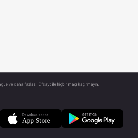
gue ve daha fazlası. Ofsayt ile hiçbir maçı kaçırmayın.