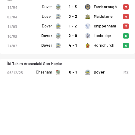
Dover
1 - 3
Farnborough
11/04
M
Dover
0 - 2
Maidstone
03/04
M
Dover
1 - 2
Chippenham
14/03
M
Dover
2 - 0
Tonbridge
10/03
G
Dover
4 - 1
Hornchurch
24/02
G
İki Takım Arasındaki Son Maçlar
Chesham
0 - 1
Dover
MS
06/12/25