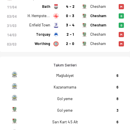
Bath
4 - 2
Chesham
11/04
M
H. Hempstead
0 - 3
Chesham
03/04
G
Enfield Town
3 - 4
Chesham
31/03
G
Torquay
2 - 1
Chesham
14/03
M
Worthing
2 - 0
Chesham
03/03
M
Takım Serileri
Mağlubiyet
6
Kazanamama
6
Gol yeme
8
Gol yeme
3
Sarı Kart 4.5 Alt
6