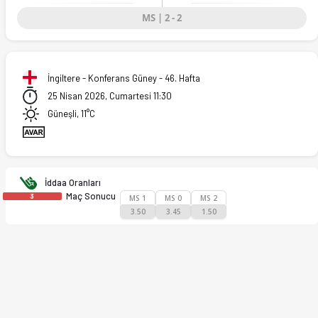
MS | 2 - 2
İngiltere - Konferans Güney - 46. Hafta
25 Nisan 2026, Cumartesi 11:30
Güneşli, 11°C
İddaa Oranları
Maç Sonucu
3
MS 1
MS 0
MS 2
3.50
3.45
1.50