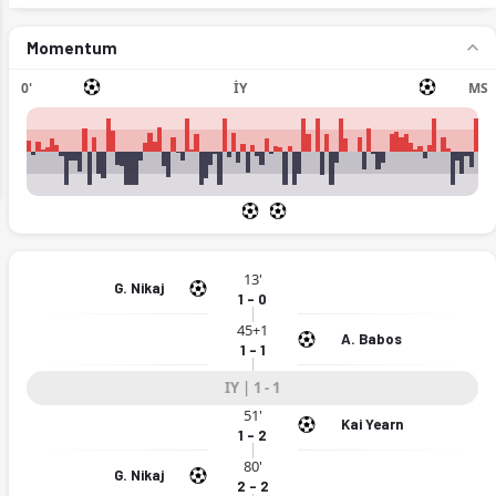
Momentum
0'
İY
MS
ext
13'
G. Nikaj
1 - 0
45+1
A. Babos
1 - 1
IY | 1 - 1
51'
Kai Yearn
1 - 2
4.2026)
80'
G. Nikaj
2 - 2