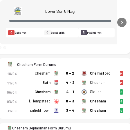
Dover Son 5 Maçı
N
0
0
5
Galibiyet
Beraberlik
Mağlubiyet
Chesham Form Durumu
Chesham
0 - 2
Chelmsford
18/04
M
Bath
4 - 2
Chesham
11/04
M
Chesham
4 - 1
Slough
06/04
G
H. Hempstead
0 - 3
Chesham
03/04
G
Enfield Town
3 - 4
Chesham
31/03
G
 istatistikler, puan durumu ve iddaa oranları Ofsayt'ta. (25.0
Chesham Deplasman Form Durumu