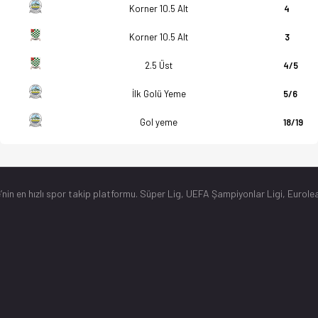
Korner 10.5 Alt
4
Korner 10.5 Alt
3
2.5 Üst
4/5
İlk Golü Yeme
5/6
Gol yeme
18/19
’nin en hızlı spor takip platformu. Süper Lig, UEFA Şampiyonlar Ligi, Eurolea