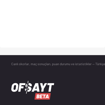
Canlı skorlar
, maç sonuçları, puan durumu ve istatistikler — Türkiye