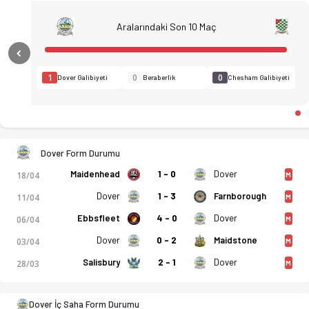
Aralarındaki Son 10 Maç
Previous
1
0
0
Dover Galibiyeti
Beraberlik
Chesham Galibiyeti
Dover Form Durumu
Maidenhead
1 - 0
Dover
18/04
M
Dover
1 - 3
Farnborough
11/04
M
Ebbsfleet
4 - 0
Dover
06/04
M
Dover
0 - 2
Maidstone
03/04
M
Salisbury
2 - 1
Dover
28/03
M
Dover Athletic - Chesham United 2-2 bitti. Gol anları, kadro,
Dover İç Saha Form Durumu