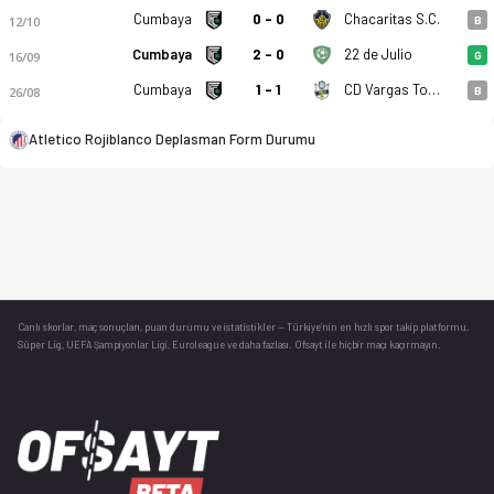
Cumbaya
0 - 0
Chacaritas S.C.
12/10
B
Cumbaya
2 - 0
22 de Julio
16/09
G
Cumbaya
1 - 1
CD Vargas Torres
26/08
B
Atletico Rojiblanco Deplasman Form Durumu
Canlı skorlar
, maç sonuçları, puan durumu ve istatistikler — Türkiye’nin en hızlı spor takip platformu.
Süper Lig, UEFA Şampiyonlar Ligi, Euroleague ve daha fazlası. Ofsayt ile hiçbir maçı kaçırmayın.