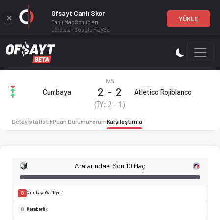
Ofsayt Canlı Skor
YÜKLE
Canlı Maç Sonuçları
Ücretsiz - Google Play'de
Cumbaya FC - Atletico Rojiblanco 2-2 bitti. Gol anları, kadro,
MS
2
-
2
Cumbaya
Atletico Rojiblanco
Cumbaya FC 2-2 Atletico Rojiblan
(İY:
2
-
1
)
Detay
İstatistik
Puan Durumu
Forum
Karşılaştırma
Aralarındaki Son 10 Maç
0
Cumbaya Galibiyeti
0
Beraberlik