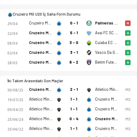
Cruzeiro MG U20 İç Saha Form Durumu
Cruzeiro MG U20
0 - 1
Palmeiras U20
29/04
M
Cruzeiro MG U20
5 - 1
Avai FC SC U20
22/04
G
Cruzeiro MG U20
3 - 0
Cuiaba EC MT U20
08/04
G
Cruzeiro MG U20
3 - 1
Vasco Da Gama U20
02/04
G
Cruzeiro MG U20
6 - 2
Betim Futebol U20
28/03
G
İki Takım Arasındaki Son Maçlar
Cruzeiro MG U20
2 - 1
Atletico Mineiro U20
MS
30/08/25
Atletico Mineiro U20
1 - 1
Cruzeiro MG U20
MS
19/07/25
Atletico Mineiro U20
1 - 1
Cruzeiro MG U20
MS
09/04/25
Atletico Mineiro U20
0 - 4
Cruzeiro MG U20
MS
25/06/24
Atletico Mineiro U20
1 - 1
Cruzeiro MG U20
MS
25/06/22