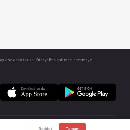
gue ve daha fazlası. Ofsayt ile hiçbir maçı kaçırmayın.
Sorular
Künye
Reddet
Tamam