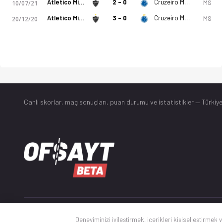
Atletico Mineiro U20
2 - 0
Cruzeiro MG U20
MS
10/07/21
Atletico Mineiro U20
3 - 0
Cruzeiro MG U20
MS
20/12/20
Canlı skorlar
, maç sonuçları, puan durumu ve istatistikler — Türkiye
© 2025 Ofsayt
Deneyiminizi iyileştirmek, içerikleri kişiselleştirmek 