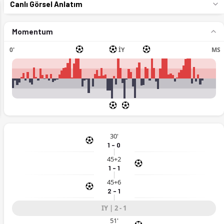
Canlı Görsel Anlatım
Momentum
0'
İY
MS
ext
30'
1 - 0
45+2
1 - 1
45+6
t'ta. (02.05.2026)
2 - 1
IY | 2 - 1
51'