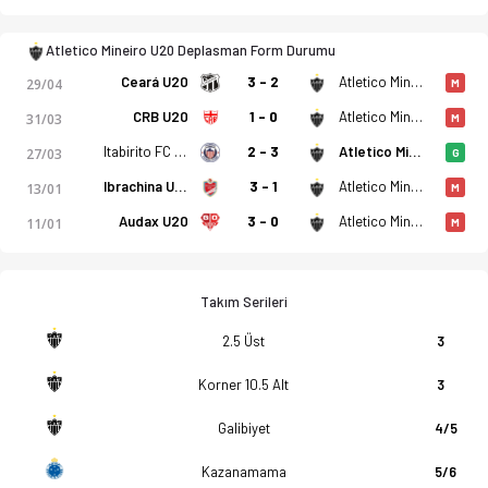
Atletico Mineiro U20 Deplasman Form Durumu
Ceará U20
3 - 2
Atletico Mineiro U20
29/04
M
CRB U20
1 - 0
Atletico Mineiro U20
31/03
M
Itabirito FC MG U20
2 - 3
Atletico Mineiro U20
27/03
G
Ibrachina U20
3 - 1
Atletico Mineiro U20
13/01
M
Audax U20
3 - 0
Atletico Mineiro U20
11/01
M
Takım Serileri
2.5 Üst
3
Korner 10.5 Alt
3
Galibiyet
4/5
Kazanamama
5/6