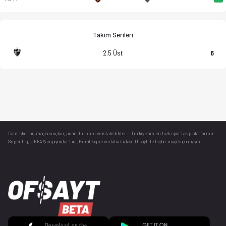
Takım Serileri
2.5 Üst
6
Canlı skorlar
, maç sonuçları, puan durumu ve istatistikler — Türkiye’nin en hızlı spor takip platformu.
Süper Lig, UEFA Şampiyonlar Ligi, Euroleague ve daha fazlası. Ofsayt ile hiçbir maçı kaçırmayın.