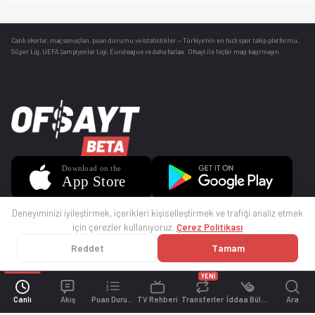
Canlı skorlar
, maç sonuçları, puan durumu ve istatistikler — Türkiye’nin en hızlı spor takip platformu.
Süper Lig, UEFA Şampiyonlar Ligi, Euroleague ve daha fazlası. Ofsayt ile hiçbir maçı kaçırmayın.
Deneyiminizi iyileştirmek, içerikleri kişiselleştirmek ve trafiği analiz etmek
için çerezler kullanıyoruz.
Çerez Politikası
Reddet
Tamam
© 2025 Ofsayt
Kullanım Koşulları
Gizlilik Politikası
Çerez Politikası
İletişim
Sıkça Sorulan Sorular
Künye
YENİ
Canlı
Akış
Puan Durumu
TV Rehberi
Transferler
İddaa Bülteni
Ara