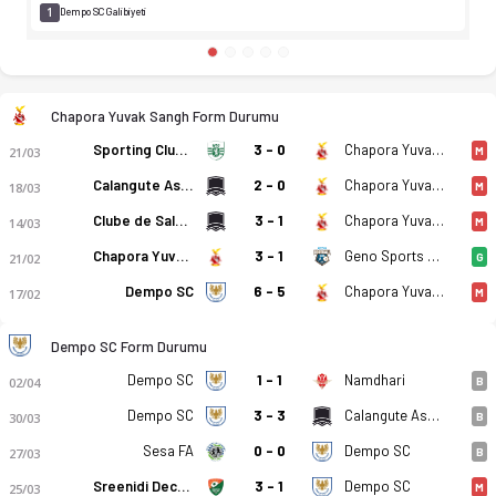
1
Dempo SC Galibiyeti
Chapora Yuvak Sangh Form Durumu
Sporting Clube de Goa
3 - 0
Chapora Yuvak Sangh
21/03
M
Calangute Association
2 - 0
Chapora Yuvak Sangh
18/03
M
Clube de Salgaocar
3 - 1
Chapora Yuvak Sangh
14/03
M
Chapora Yuvak Sangh
3 - 1
Geno Sports Club
21/02
G
Dempo SC
6 - 5
Chapora Yuvak Sangh
17/02
M
Dempo SC Form Durumu
Dempo SC
1 - 1
Namdhari
02/04
B
Dempo SC
3 - 3
Calangute Association
30/03
B
Sesa FA
0 - 0
Dempo SC
27/03
B
Sreenidi Deccan
3 - 1
Dempo SC
25/03
M