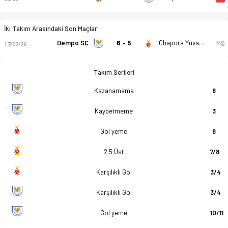
İki Takım Arasındaki Son Maçlar
Dempo SC
6 - 5
Chapora Yuvak Sangh
MS
17/02/26
Takım Serileri
Kazanamama
8
Kaybetmeme
3
Gol yeme
8
2.5 Üst
7/8
Karşılıklı Gol
3/4
Karşılıklı Gol
3/4
Gol yeme
10/11