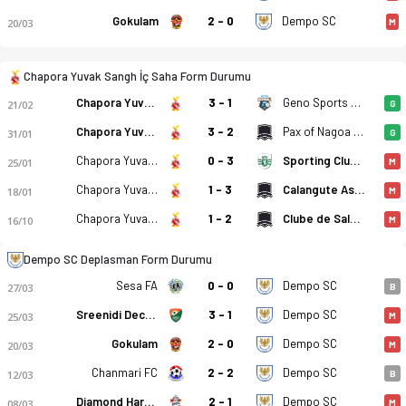
Gokulam
2 - 0
Dempo SC
20/03
M
Chapora Yuvak Sangh İç Saha Form Durumu
Chapora Yuvak Sangh - Dempo SC 0-4 bitti. Gol anları, kadro,
Chapora Yuvak Sangh
3 - 1
Geno Sports Club
21/02
G
Chapora Yuvak Sangh
3 - 2
Pax of Nagoa SC
31/01
G
Chapora Yuvak Sangh
0 - 3
Sporting Clube de Goa
25/01
M
Chapora Yuvak Sangh
1 - 3
Calangute Association
18/01
M
Chapora Yuvak Sangh
1 - 2
Clube de Salgaocar
16/10
M
Dempo SC Deplasman Form Durumu
Sesa FA
0 - 0
Dempo SC
27/03
B
Sreenidi Deccan
3 - 1
Dempo SC
25/03
M
Gokulam
2 - 0
Dempo SC
20/03
M
Chanmari FC
2 - 2
Dempo SC
12/03
B
Diamond Harbour FC
2 - 1
Dempo SC
08/03
M